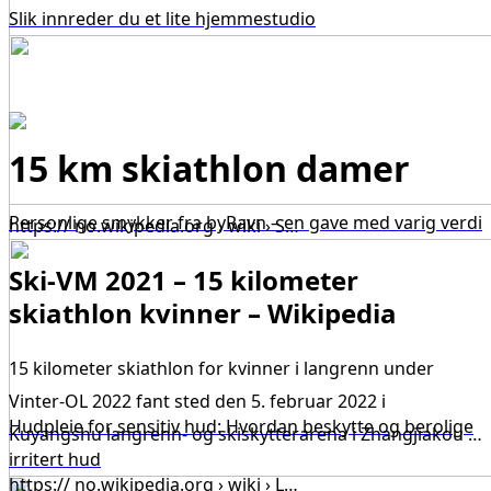
Slik innreder du et lite hjemmestudio
15 km skiathlon damer
Personlige smykker fra byRavn – en gave med varig verdi
https:// no.wikipedia.org › wiki › S…
Ski-VM 2021 – 15 kilometer
skiathlon kvinner – Wikipedia
15 kilometer skiathlon for kvinner i langrenn under
Vinter-OL 2022 fant sted den 5. februar 2022 i
Hudpleie for sensitiv hud: Hvordan beskytte og berolige
Kuyangshu langrenn- og skiskytterarena i Zhangjiakou …
irritert hud
https:// no.wikipedia.org › wiki › L…