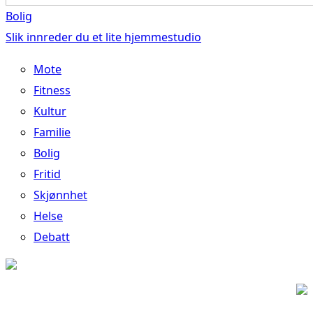
Bolig
Slik innreder du et lite hjemmestudio
Mote
Fitness
Kultur
Familie
Bolig
Fritid
Skjønnhet
Helse
Debatt