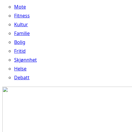
Mote
Fitness
Kultur
Familie
Bolig
Fritid
Skjønnhet
Helse
Debatt