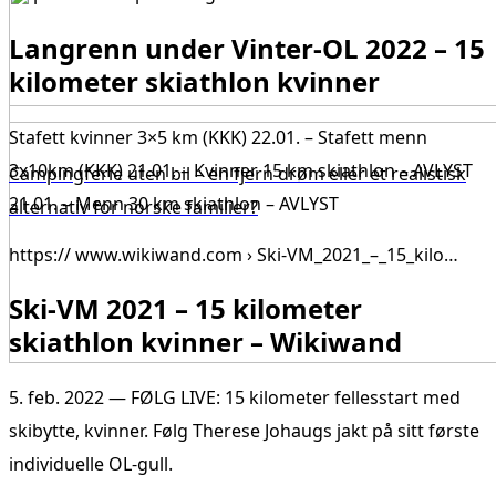
Langrenn under Vinter-OL 2022 – 15
kilometer skiathlon kvinner
Stafett kvinner 3×5 km (KKK) 22.01. – Stafett menn
3x10km (KKK) 21.01. – Kvinner 15 km skiathlon – AVLYST
Campingferie uten bil – en fjern drøm eller et realistisk
21.01. – Menn 30 km skiathlon – AVLYST
alternativ for norske familier?
https:// www.wikiwand.com › Ski-VM_2021_–_15_kilo…
Ski-VM 2021 – 15 kilometer
skiathlon kvinner – Wikiwand
5. feb. 2022 — FØLG LIVE: 15 kilometer fellesstart med
skibytte, kvinner. Følg Therese Johaugs jakt på sitt første
individuelle OL-gull.