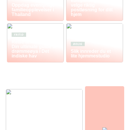
komplette guiden til å
Oppdag eventyrlige
velge riktig
familieopplevelser i
postløsning for ditt
Thailand
hjem
FRITID
Reise til Mauritius:
BOLIG
Din ultimate guide til
drømmeøya i Det
Slik innreder du et
indiske hav
lite hjemmestudio