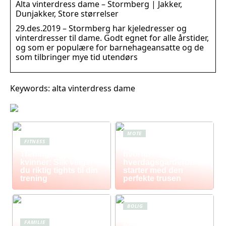
Alta vinterdress dame – Stormberg | Jakker,
Dunjakker, Store størrelser
29.des.2019 – Stormberg har kjeledresser og
vinterdresser til dame. Godt egnet for alle årstider,
og som er populære for barnehageansatte og de
som tilbringer mye tid utendørs
Keywords: alta vinterdress dame
MOTE
FITNESS
Komfort i fokus –
Treningstights for
hvorfor
kvinner: Slik velger
hverdagsgarderoben
du riktig tights til din
starter med den
trening
perfekte trusen
BOLIG
Postkasse: Den
FAMILIE