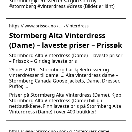
Stormberg❄️ Dressen er så god som ny!
#stormberg #vinterdress #dress (Bildet er lånt)
https:// www.prissok.no › … › Vinterdress
Stormberg Alta Vinterdress
(Dame) – laveste priser – Prissøk
Stormberg Alta Vinterdress (Dame) – laveste priser
– Prissøk – Gir deg laveste pris
29.des.2019 – Stormberg har kjeledresser og
vinterdresser til dame. … Alta vinterdress dame –
Stormberg Canada Goose Jackets, Dame, Dresser,
Puffer, …
Priser på Stormberg Alta Vinterdress (Dame). Kjøp
Stormberg Alta Vinterdress (Dame) billig i
nettbutikkene. Finn laveste pris på Stormberg Alta
Vinterdress (Dame) i over 400 butikker!
https:// www.prissok.no › sok › q=Vinterdress dame