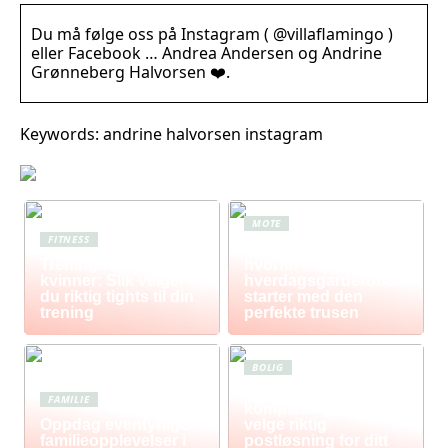
Du må følge oss på Instagram ( @villaflamingo )
eller Facebook … Andrea Andersen og Andrine
Grønneberg Halvorsen ❤️.
Keywords: andrine halvorsen instagram
MOTE
FITNESS
Komfort i fokus –
Treningstights for
hvorfor
kvinner: Slik velger
hverdagsgarderoben
du riktig tights til din
starter med den
trening
perfekte trusen
BOLIG
Postkasse: Den
FAMILIE
komplette guiden til å
Oppdag eventyrlige
velge riktig
familieopplevelser i
postløsning for ditt