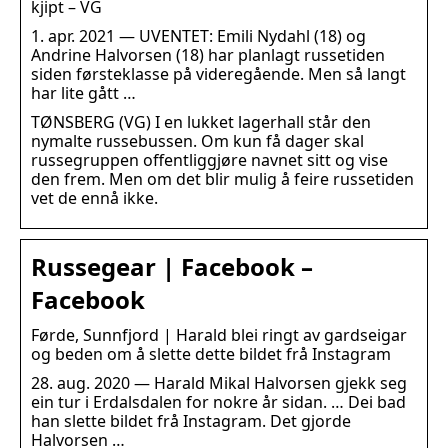
kjipt – VG
1. apr. 2021 — UVENTET: Emili Nydahl (18) og
Andrine Halvorsen (18) har planlagt russetiden
siden førsteklasse på videregående. Men så langt
har lite gått …
TØNSBERG (VG) I en lukket lagerhall står den
nymalte russebussen. Om kun få dager skal
russegruppen offentliggjøre navnet sitt og vise
den frem. Men om det blir mulig å feire russetiden
vet de ennå ikke.
Russegear | Facebook –
Facebook
Førde, Sunnfjord | Harald blei ringt av gardseigar
og beden om å slette dette bildet frå Instagram
28. aug. 2020 — Harald Mikal Halvorsen gjekk seg
ein tur i Erdalsdalen for nokre år sidan. … Dei bad
han slette bildet frå Instagram. Det gjorde
Halvorsen …