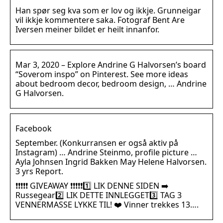
Han spør seg kva som er lov og ikkje. Grunneigar
vil ikkje kommentere saka. Fotograf Bent Are
Iversen meiner bildet er heilt innanfor.
Mar 3, 2020 – Explore Andrine G Halvorsen’s board
“Soverom inspo” on Pinterest. See more ideas
about bedroom decor, bedroom design, … Andrine
G Halvorsen.
Facebook
September. (Konkurransen er også aktiv på
Instagram) … Andrine Steinmo, profile picture …
Ayla Johnsen Ingrid Bakken May Helene Halvorsen.
3 yrs Report.
❗️❗️❗️❗️❗️ GIVEAWAY ❗️❗️❗️❗️❗️1️⃣ LIK DENNE SIDEN ➡️
Russegear2️⃣ LIK DETTE INNLEGGET3️⃣ TAG 3
VENNERMASSE LYKKE TIL! ❤️ Vinner trekkes 13….