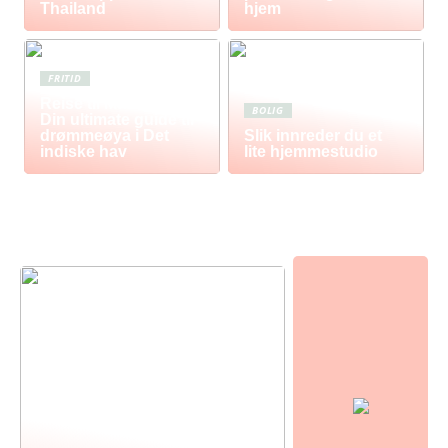
Thailand
hjem
FRITID
Reise til Mauritius:
BOLIG
Din ultimate guide til
drømmeøya i Det
Slik innreder du et
indiske hav
lite hjemmestudio