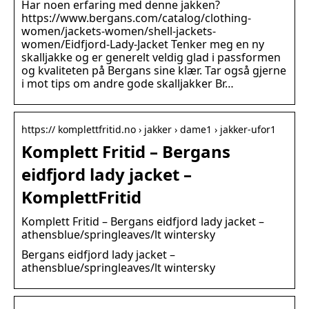
Har noen erfaring med denne jakken?
https://www.bergans.com/catalog/clothing-
women/jackets-women/shell-jackets-
women/Eidfjord-Lady-Jacket Tenker meg en ny
skalljakke og er generelt veldig glad i passformen
og kvaliteten på Bergans sine klær. Tar også gjerne
i mot tips om andre gode skalljakker Br…
https:// komplettfritid.no › jakker › dame1 › jakker-ufor1
Komplett Fritid – Bergans
eidfjord lady jacket –
KomplettFritid
Komplett Fritid – Bergans eidfjord lady jacket –
athensblue/springleaves/lt wintersky
Bergans eidfjord lady jacket –
athensblue/springleaves/lt wintersky