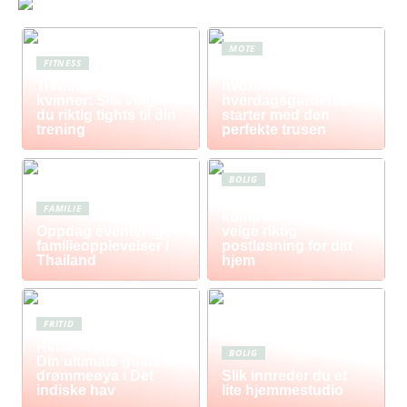
MOTE
FITNESS
Komfort i fokus –
Treningstights for
hvorfor
kvinner: Slik velger
hverdagsgarderoben
du riktig tights til din
starter med den
trening
perfekte trusen
BOLIG
Postkasse: Den
FAMILIE
komplette guiden til å
Oppdag eventyrlige
velge riktig
familieopplevelser i
postløsning for ditt
Thailand
hjem
FRITID
Reise til Mauritius:
BOLIG
Din ultimate guide til
drømmeøya i Det
Slik innreder du et
indiske hav
lite hjemmestudio