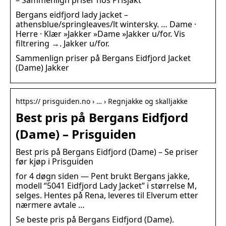
– Sammenlign priser hos Prisjakt
Bergans eidfjord lady jacket –
athensblue/springleaves/lt wintersky. … Dame ·
Herre · Klær »Jakker »Dame »Jakker u/for. Vis
filtrering →. Jakker u/for.
Sammenlign priser på Bergans Eidfjord Jacket
(Dame) Jakker
https:// prisguiden.no › … › Regnjakke og skalljakke
Best pris på Bergans Eidfjord
(Dame) – Prisguiden
Best pris på Bergans Eidfjord (Dame) – Se priser
før kjøp i Prisguiden
for 4 døgn siden — Pent brukt Bergans jakke,
modell “5041 Eidfjord Lady Jacket” i størrelse M,
selges. Hentes på Rena, leveres til Elverum etter
nærmere avtale …
Se beste pris på Bergans Eidfjord (Dame).