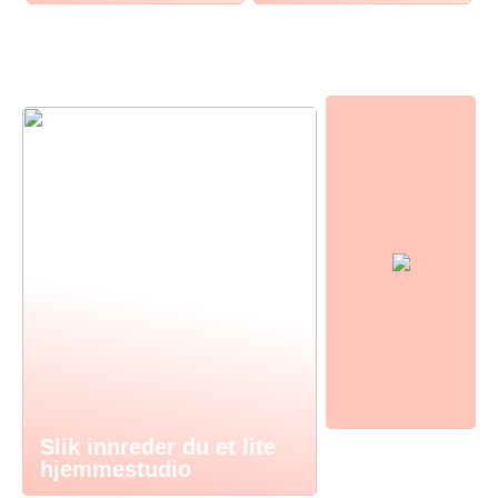
Slik innreder du et lite
hjemmestudio