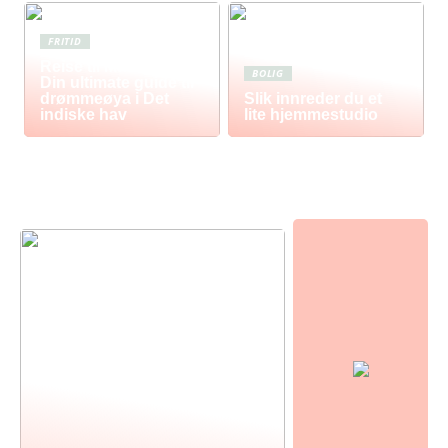
FRITID
Reise til Mauritius:
BOLIG
Din ultimate guide til
drømmeøya i Det
Slik innreder du et
indiske hav
lite hjemmestudio