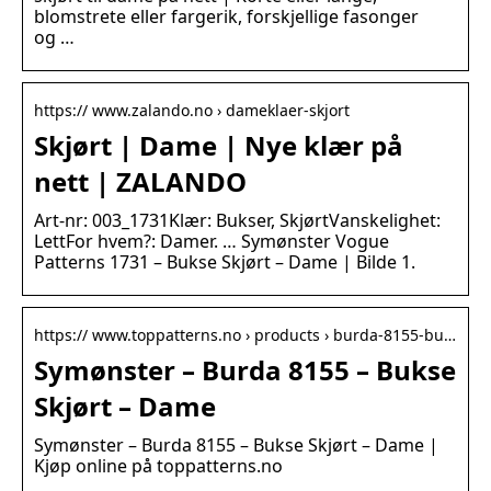
blomstrete eller fargerik, forskjellige fasonger
og …
https:// www.zalando.no › dameklaer-skjort
Skjørt | Dame | Nye klær på
nett | ZALANDO
Art-nr: 003_1731Klær: Bukser, SkjørtVanskelighet:
LettFor hvem?: Damer. … Symønster Vogue
Patterns 1731 – Bukse Skjørt – Dame | Bilde 1.
https:// www.toppatterns.no › products › burda-8155-bu…
Symønster – Burda 8155 – Bukse
Skjørt – Dame
Symønster – Burda 8155 – Bukse Skjørt – Dame |
Kjøp online på toppatterns.no