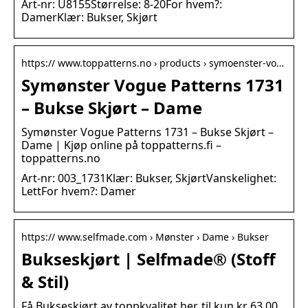
Art-nr: U8155Størrelse: 8-20For hvem?:
DamerKlær: Bukser, Skjørt
https:// www.toppatterns.no › products › symoenster-vo…
Symønster Vogue Patterns 1731
– Bukse Skjørt – Dame
Symønster Vogue Patterns 1731 – Bukse Skjørt –
Dame | Kjøp online på toppatterns.fi –
toppatterns.no
Art-nr: 003_1731Klær: Bukser, SkjørtVanskelighet:
LettFor hvem?: Damer
https:// www.selfmade.com › Mønster › Dame › Bukser
Bukseskjørt | Selfmade® (Stoff
& Stil)
Få Bukseskjørt av toppkvalitet her, til kun kr 63,00.