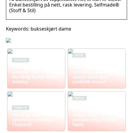
Enkel bestilling på nett, rask levering. Selfmade®
(Stoff & Stil)
Keywords: bukseskjørt dame
MOTE
FITNESS
Komfort i fokus –
Treningstights for
hvorfor
kvinner: Slik velger
hverdagsgarderoben
du riktig tights til din
starter med den
trening
perfekte trusen
BOLIG
Postkasse: Den
FAMILIE
komplette guiden til å
Oppdag eventyrlige
velge riktig
familieopplevelser i
postløsning for ditt
Thailand
hjem