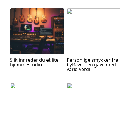
Slik innreder du et lite
Personlige smykker fra
hjemmestudio
byRavn – en gave med
varig verdi