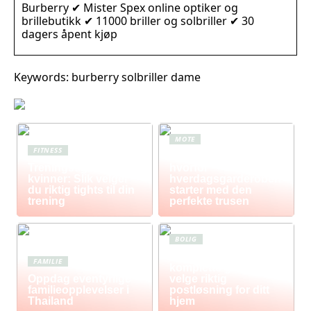
Burberry ✔ Mister Spex online optiker og
brillebutikk ✔ 11000 briller og solbriller ✔ 30
dagers åpent kjøp
Keywords: burberry solbriller dame
MOTE
FITNESS
Komfort i fokus –
Treningstights for
hvorfor
kvinner: Slik velger
hverdagsgarderoben
du riktig tights til din
starter med den
trening
perfekte trusen
BOLIG
Postkasse: Den
FAMILIE
komplette guiden til å
Oppdag eventyrlige
velge riktig
familieopplevelser i
postløsning for ditt
Thailand
hjem