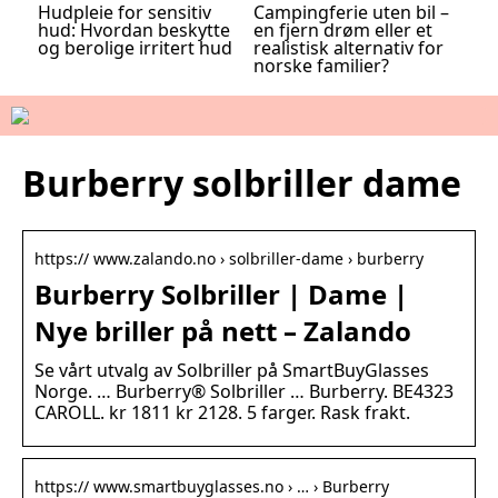
Hudpleie for sensitiv
Campingferie uten bil –
hud: Hvordan beskytte
en fjern drøm eller et
og berolige irritert hud
realistisk alternativ for
norske familier?
Burberry solbriller dame
https:// www.zalando.no › solbriller-dame › burberry
Burberry Solbriller | Dame |
Nye briller på nett – Zalando
Se vårt utvalg av Solbriller på SmartBuyGlasses
Norge. … Burberry® Solbriller … Burberry. BE4323
CAROLL. kr 1811 kr 2128. 5 farger. Rask frakt.
https:// www.smartbuyglasses.no › … › Burberry