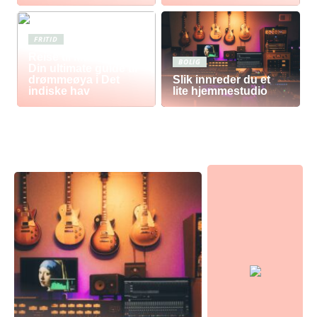
FRITID
Reise til Mauritius:
BOLIG
Din ultimate guide til
drømmeøya i Det
Slik innreder du et
indiske hav
lite hjemmestudio