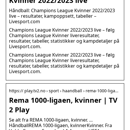
Kvinner 2022/2023 live
Håndball: Champions League Kvinner 2022/2023
live – resultater, kampoppsett, tabeller –
Livesport.com
Champions League Kvinner 2022/2023 live – følg
Champions League Kvinner liveresultater,
resultater, tabeller, statistikker og kampdetaljer på
Livesport.com.
Champions League Kvinner 2022/2023 live – følg
Champions League Kvinner liveresultater,
resultater, tabeller, statistikker og kampdetaljer på
Livesport.com.
https:// play.tv2.no › sport › haandball › rema-1000-liga…
Rema 1000-ligaen, kvinner | TV
2 Play
Se alt fra REMA 1000-ligaen, kvinner. …
HåndballREMA 1000-ligaen, kvinnerKvinner. Fra