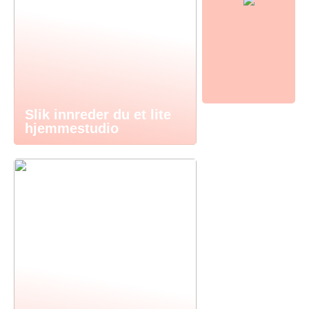
Slik innreder du et lite
hjemmestudio