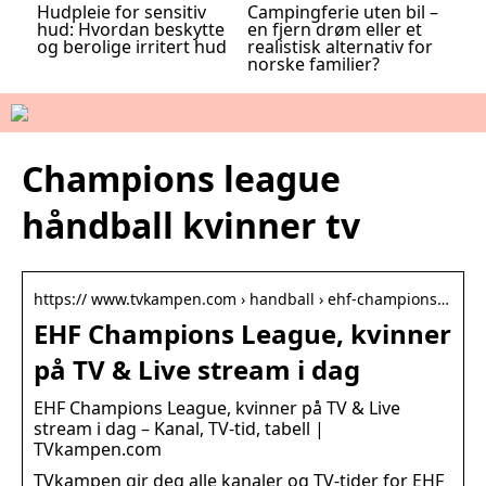
Hudpleie for sensitiv
Campingferie uten bil –
hud: Hvordan beskytte
en fjern drøm eller et
og berolige irritert hud
realistisk alternativ for
norske familier?
Champions league
håndball kvinner tv
https:// www.tvkampen.com › handball › ehf-champions…
EHF Champions League, kvinner
på TV & Live stream i dag
EHF Champions League, kvinner på TV & Live
stream i dag – Kanal, TV-tid, tabell |
TVkampen.com
TVkampen gir deg alle kanaler og TV-tider for EHF