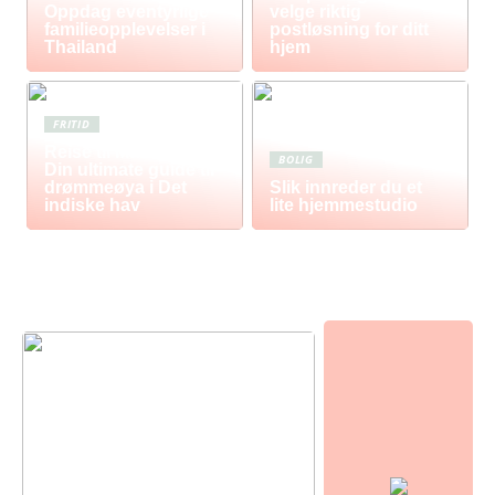
Oppdag eventyrlige
velge riktig
familieopplevelser i
postløsning for ditt
Thailand
hjem
FRITID
Reise til Mauritius:
BOLIG
Din ultimate guide til
drømmeøya i Det
Slik innreder du et
indiske hav
lite hjemmestudio