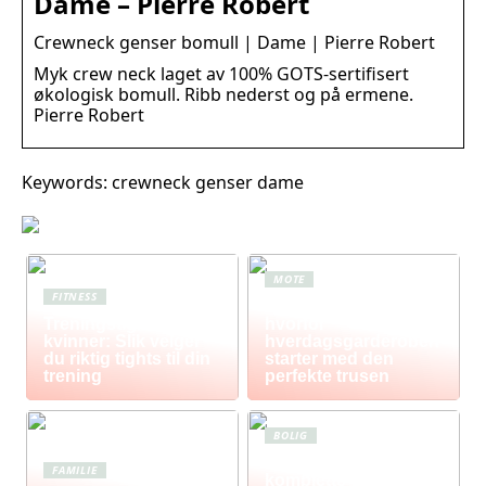
Dame – Pierre Robert
Crewneck genser bomull | Dame | Pierre Robert
Myk crew neck laget av 100% GOTS-sertifisert
økologisk bomull. Ribb nederst og på ermene.
Pierre Robert
Keywords: crewneck genser dame
MOTE
FITNESS
Komfort i fokus –
Treningstights for
hvorfor
kvinner: Slik velger
hverdagsgarderoben
du riktig tights til din
starter med den
trening
perfekte trusen
BOLIG
Postkasse: Den
FAMILIE
komplette guiden til å