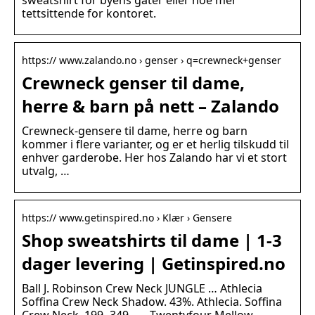
sweatshirt for byens gater eller noe mer
tettsittende for kontoret.
https:// www.zalando.no › genser › q=crewneck+genser
Crewneck genser til dame,
herre & barn på nett – Zalando
Crewneck-gensere til dame, herre og barn
kommer i flere varianter, og er et herlig tilskudd til
enhver garderobe. Her hos Zalando har vi et stort
utvalg, …
https:// www.getinspired.no › Klær › Gensere
Shop sweatshirts til dame | 1-3
dager levering | Getinspired.no
Ball J. Robinson Crew Neck JUNGLE … Athlecia
Soffina Crew Neck Shadow. 43%. Athlecia. Soffina