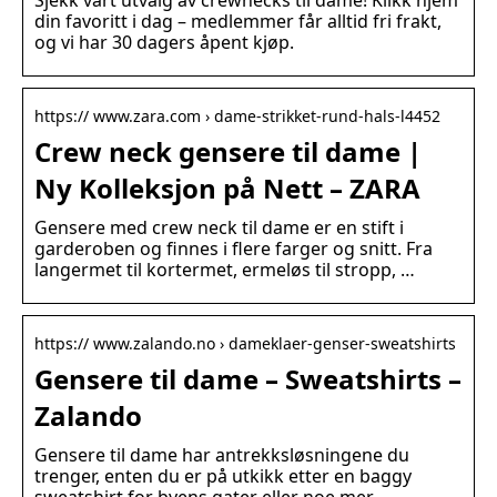
Sjekk vårt utvalg av crewnecks til dame! Klikk hjem
din favoritt i dag – medlemmer får alltid fri frakt,
og vi har 30 dagers åpent kjøp.
https:// www.zara.com › dame-strikket-rund-hals-l4452
Crew neck gensere til dame |
Ny Kolleksjon på Nett – ZARA
Gensere med crew neck til dame er en stift i
garderoben og finnes i flere farger og snitt. Fra
langermet til kortermet, ermeløs til stropp, …
https:// www.zalando.no › dameklaer-genser-sweatshirts
Gensere til dame – Sweatshirts –
Zalando
Gensere til dame har antrekksløsningene du
trenger, enten du er på utkikk etter en baggy