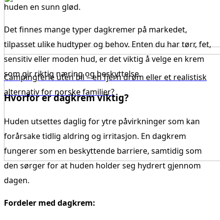
huden en sunn glød.
Det finnes mange typer dagkremer på markedet,
tilpasset ulike hudtyper og behov. Enten du har tørr, fet,
sensitiv eller moden hud, er det viktig å velge en krem
som gir riktig næring og beskyttelse.
Campingferie uten bil – en fjern drøm eller et realistisk
alternativ for norske familier?
Hvorfor er dagkrem viktig?
Huden utsettes daglig for ytre påvirkninger som kan
forårsake tidlig aldring og irritasjon. En dagkrem
fungerer som en beskyttende barriere, samtidig som
den sørger for at huden holder seg hydrert gjennom
dagen.
Fordeler med dagkrem: