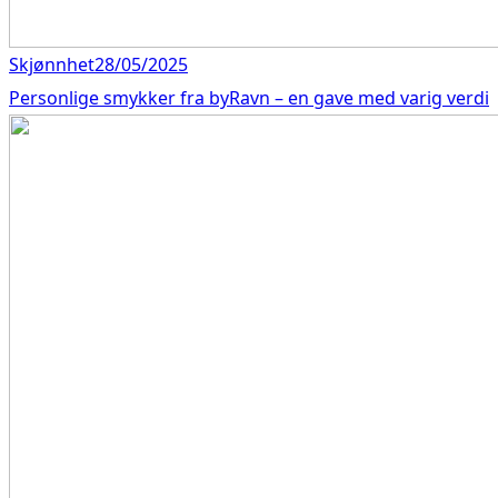
Skjønnhet
28/05/2025
Personlige smykker fra byRavn – en gave med varig verdi