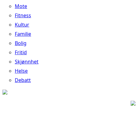
Mote
Fitness
Kultur
Familie
Bolig
Fritid
Skjønnhet
Helse
Debatt