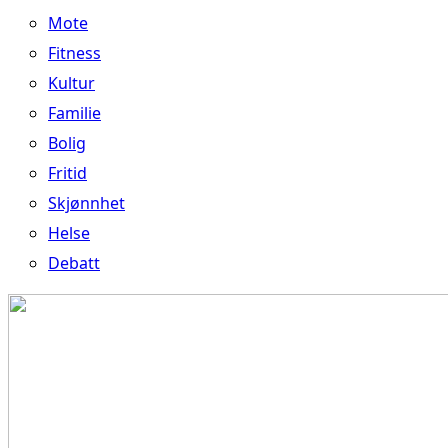
Mote
Fitness
Kultur
Familie
Bolig
Fritid
Skjønnhet
Helse
Debatt