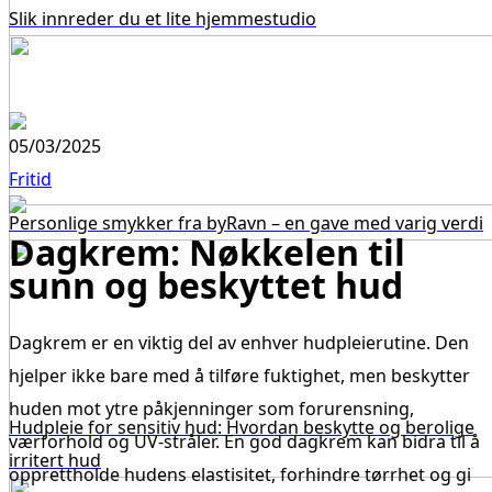
Slik innreder du et lite hjemmestudio
05/03/2025
Fritid
Personlige smykker fra byRavn – en gave med varig verdi
Dagkrem: Nøkkelen til
sunn og beskyttet hud
Dagkrem er en viktig del av enhver hudpleierutine. Den
hjelper ikke bare med å tilføre fuktighet, men beskytter
huden mot ytre påkjenninger som forurensning,
Hudpleie for sensitiv hud: Hvordan beskytte og berolige
værforhold og UV-stråler. En god dagkrem kan bidra til å
irritert hud
opprettholde hudens elastisitet, forhindre tørrhet og gi