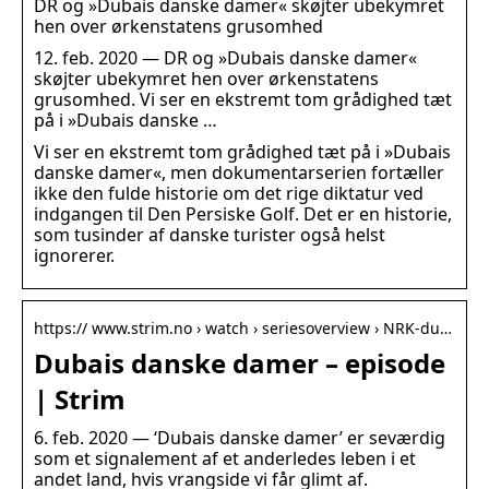
DR og »Dubais danske damer« skøjter ubekymret
hen over ørkenstatens grusomhed
12. feb. 2020 — DR og »Dubais danske damer«
skøjter ubekymret hen over ørkenstatens
grusomhed. Vi ser en ekstremt tom grådighed tæt
på i »Dubais danske …
Vi ser en ekstremt tom grådighed tæt på i »Dubais
danske damer«, men dokumentarserien fortæller
ikke den fulde historie om det rige diktatur ved
indgangen til Den Persiske Golf. Det er en historie,
som tusinder af danske turister også helst
ignorerer.
https:// www.strim.no › watch › seriesoverview › NRK-du…
Dubais danske damer – episode
| Strim
6. feb. 2020 — ‘Dubais danske damer’ er seværdig
som et signalement af et anderledes leben i et
andet land, hvis vrangside vi får glimt af.