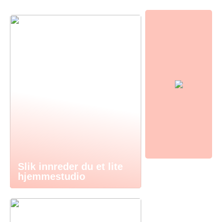
Slik innreder du et lite
hjemmestudio