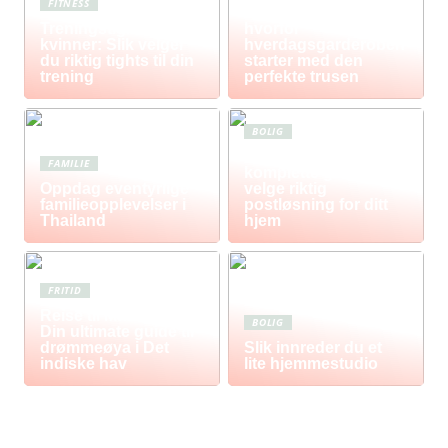
FITNESS
Komfort i fokus –
Treningstights for
hvorfor
kvinner: Slik velger
hverdagsgarderoben
du riktig tights til din
starter med den
trening
perfekte trusen
BOLIG
Postkasse: Den
FAMILIE
komplette guiden til å
Oppdag eventyrlige
velge riktig
familieopplevelser i
postløsning for ditt
Thailand
hjem
FRITID
Reise til Mauritius:
BOLIG
Din ultimate guide til
drømmeøya i Det
Slik innreder du et
indiske hav
lite hjemmestudio