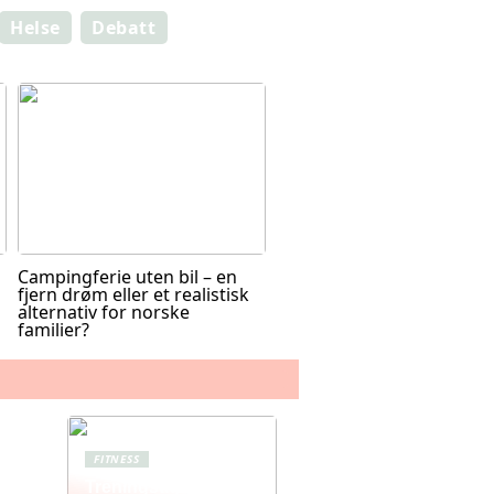
Helse
Debatt
Campingferie uten bil – en
fjern drøm eller et realistisk
alternativ for norske
familier?
FITNESS
Treningstights for