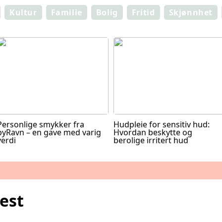
Kultur
Familie
Bolig
Fritid
Skjønnhet
Personlige smykker fra
Hudpleie for sensitiv hud:
byRavn – en gave med varig
Hvordan beskytte og
verdi
berolige irritert hud
est