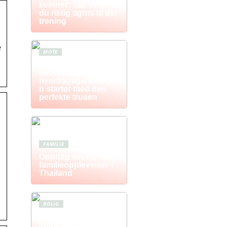
kvinner: Slik velger
du riktig tights til din
trening
e
MOTE
Komfort i fokus –
hvorfor
hverdagsgarderobe
n starter med den
perfekte trusen
FAMILIE
Oppdag eventyrlige
familieopplevelser i
Thailand
BOLIG
Postkasse: Den
komplette guiden til