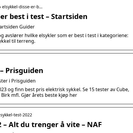
› elsykkel-disse-er-b…
er best i test – Startsiden
Startsiden Guider
og avslører hvilke elsykler som er best i test i kategoriene:
kkel til terreng.
t – Prisguiden
ster i Prisguiden
023 og finn best pris elektrisk sykkel. Se 15 tester av Cube,
irk mfl. Gjør årets beste kjøp her
elsykkel-test-2022
2 – Alt du trenger å vite – NAF