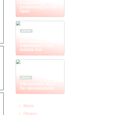
å velge riktig
postløsning for ditt
hjem
FRITID
Reise til Mauritius:
Din ultimate guide til
drømmeøya i Det
indiske hav
BOLIG
Slik innreder du et
lite hjemmestudio
Mote
Fitness