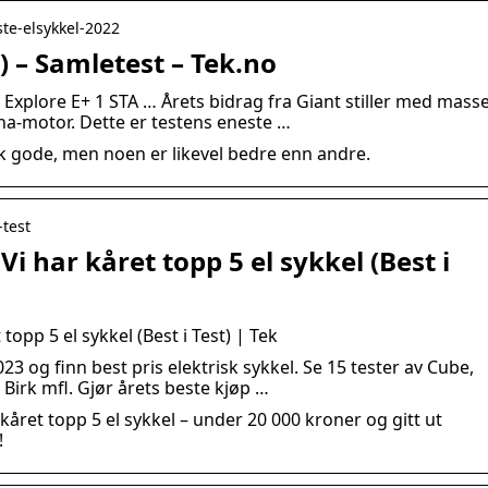
ste-elsykkel-2022
) – Samletest – Tek.no
nt Explore E+ 1 STA … Årets bidrag fra Giant stiller med mass
aha-motor. Dette er testens eneste …
isk gode, men noen er likevel bedre enn andre.
-test
 Vi har kåret topp 5 el sykkel (Best i
 topp 5 el sykkel (Best i Test) | Tek
023 og finn best pris elektrisk sykkel. Se 15 tester av Cube,
irk mfl. Gjør årets beste kjøp …
r kåret topp 5 el sykkel – under 20 000 kroner og gitt ut
!