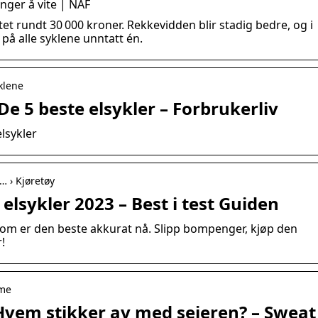
enger å vite | NAF
jiktet rundt 30 000 kroner. Rekkevidden blir stadig bedre, og i
på alle syklene unntatt én.
yklene
 De 5 beste elsykler – Forbrukerliv
elsykler
… › Kjøretøy
 elsykler 2023 – Best i test Guiden
 som er den beste akkurat nå. Slipp bompenger, kjøp den
!
ame
Hvem stikker av med seieren? – Sweat