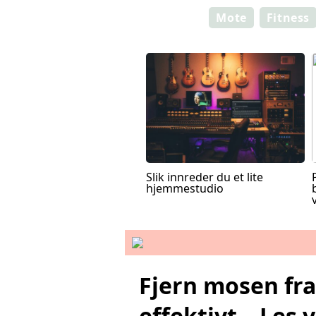
Mote
Fitness
Slik innreder du et lite
hjemmestudio
Fjern mosen fra
effektivt – Les