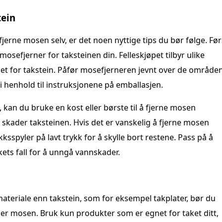
tein
fjerne mosen selv, er det noen nyttige tips du bør følge. Før
 mosefjerner for taksteinen din. Felleskjøpet tilbyr ulike
klet for takstein. Påfør mosefjerneren jevnt over de område
i henhold til instruksjonene på emballasjen.
, kan du bruke en kost eller børste til å fjerne mosen
ke skader taksteinen. Hvis det er vanskelig å fjerne mosen
sspyler på lavt trykk for å skylle bort restene. Pass på å
kets fall for å unngå vannskader.
materiale enn takstein, som for eksempel takplater, bør du
ner mosen. Bruk kun produkter som er egnet for taket ditt,