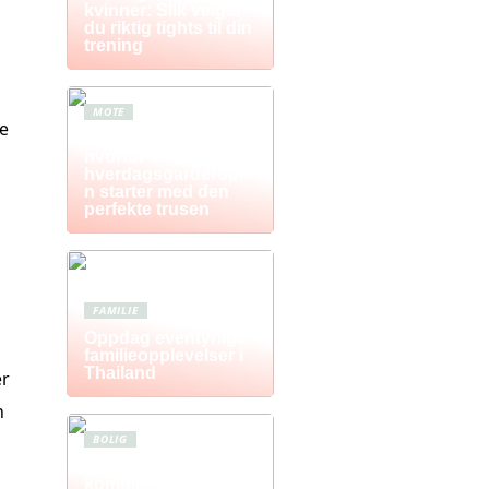
kvinner: Slik velger
du riktig tights til din
trening
MOTE
re
Komfort i fokus –
hvorfor
hverdagsgarderobe
n starter med den
perfekte trusen
FAMILIE
Oppdag eventyrlige
familieopplevelser i
Thailand
er
n
BOLIG
Postkasse: Den
komplette guiden til