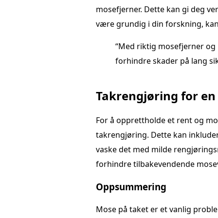
mosefjerner. Dette kan gi deg ver
være grundig i din forskning, kan
“Med riktig mosefjerner og r
forhindre skader på lang sik
Takrengjøring for en
For å opprettholde et rent og mos
takrengjøring. Dette kan inkluder
vaske det med milde rengjøringsmi
forhindre tilbakevendende moseve
Oppsummering
Mose på taket er et vanlig prob