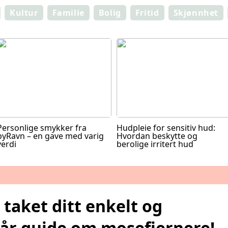
Kultur
Familie
Bolig
Fritid
Skjønnhet
Personlige smykker fra
Hudpleie for sensitiv hud:
byRavn – en gave med varig
Hvordan beskytte og
verdi
berolige irritert hud
 taket ditt enkelt og
 vår guide om mosefjernere!