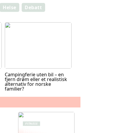
Helse
Debatt
Campingferie uten bil – en
fjern drøm eller et realistisk
alternativ for norske
familier?
FITNESS
Treningstights for