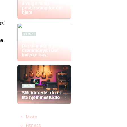
å velge riktig
postløsning for ditt
hjem
st
FRITID
ne
Reise til Mauritius:
Din ultimate guide til
drømmeøya i Det
indiske hav
BOLIG
Slik innreder du et
lite hjemmestudio
Mote
Fitness