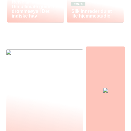
Reise til Mauritius:
BOLIG
Din ultimate guide til
drømmeøya i Det
Slik innreder du et
indiske hav
lite hjemmestudio