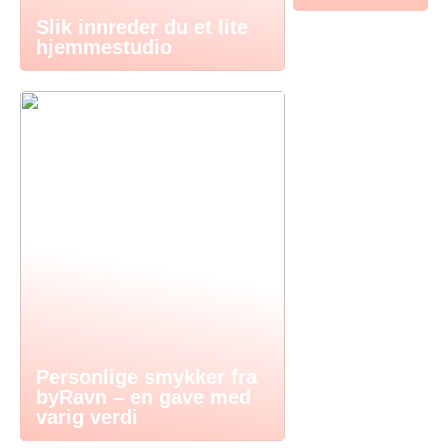
Slik innreder du et lite
hjemmestudio
Personlige smykker fra
byRavn – en gave med
varig verdi