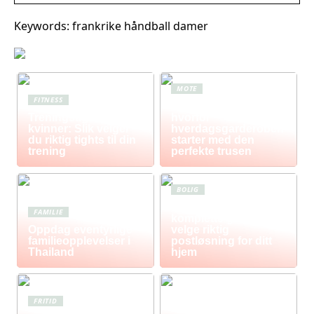
Keywords: frankrike håndball damer
MOTE
FITNESS
Komfort i fokus –
Treningstights for
hvorfor
kvinner: Slik velger
hverdagsgarderoben
du riktig tights til din
starter med den
trening
perfekte trusen
BOLIG
Postkasse: Den
FAMILIE
komplette guiden til å
Oppdag eventyrlige
velge riktig
familieopplevelser i
postløsning for ditt
Thailand
hjem
FRITID