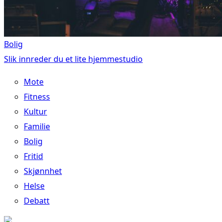
Bolig
Slik innreder du et lite hjemmestudio
Mote
Fitness
Kultur
Familie
Bolig
Fritid
Skjønnhet
Helse
Debatt