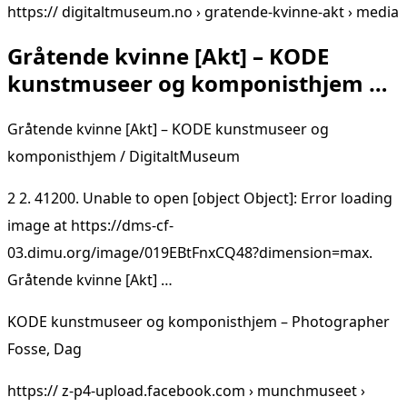
https:// digitaltmuseum.no › gratende-kvinne-akt › media
Gråtende kvinne [Akt] – KODE
kunstmuseer og komponisthjem …
Gråtende kvinne [Akt] – KODE kunstmuseer og
komponisthjem / DigitaltMuseum
2 2. 41200. Unable to open [object Object]: Error loading
image at https://dms-cf-
03.dimu.org/image/019EBtFnxCQ48?dimension=max.
Gråtende kvinne [Akt] …
KODE kunstmuseer og komponisthjem – Photographer
Fosse, Dag
https:// z-p4-upload.facebook.com › munchmuseet ›