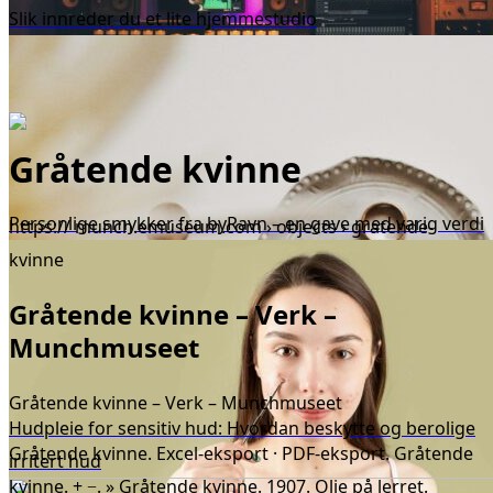
Slik innreder du et lite hjemmestudio
Gråtende kvinne
Personlige smykker fra byRavn – en gave med varig verdi
https:// munch.emuseum.com › objects › gratende-
kvinne
Gråtende kvinne – Verk –
Munchmuseet
Gråtende kvinne – Verk – Munchmuseet
Hudpleie for sensitiv hud: Hvordan beskytte og berolige
Gråtende kvinne. Excel-eksport · PDF-eksport. Gråtende
irritert hud
kvinne. + −. » Gråtende kvinne. 1907. Olje på lerret.