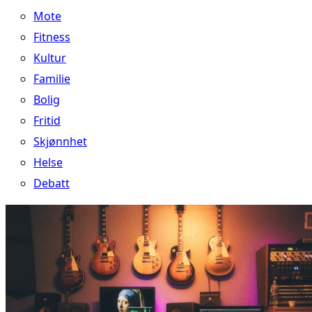
Mote
Fitness
Kultur
Familie
Bolig
Fritid
Skjønnhet
Helse
Debatt