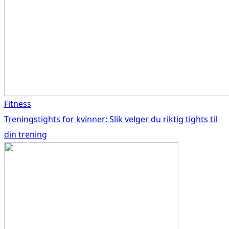
Fitness
Treningstights for kvinner: Slik velger du riktig tights til
din trening