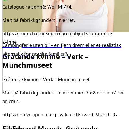
Catalogue raisonné: Woll M 774.
Malt på fabrikkgrundert linlerret.
https:// munch.emuseum.com › objects › gratende-
kvinne
Campingferie uten bil – en fjern drøm eller et realistisk
alternativ for norske familier?
Gråtende kvinne – Verk –
Munchmuseet
Gråtende kvinne – Verk – Munchmuseet
Malt på fabrikkgrundert linlerret med 7 x 8 doble tråder
pr. cm2.
https:// no.wikipedia.org › wiki › Fil:Edvard_Munch,_G…
Fil:Edvard Munch, Gråtende