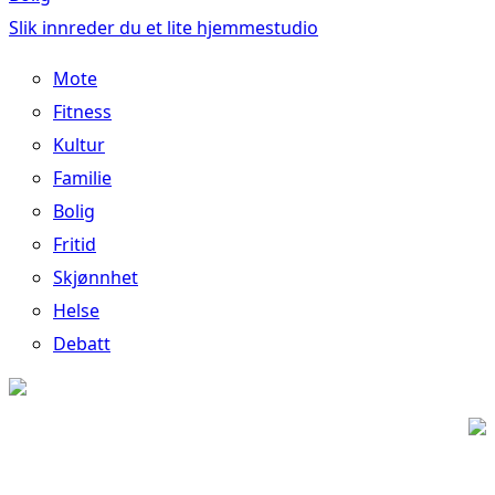
Slik innreder du et lite hjemmestudio
Mote
Fitness
Kultur
Familie
Bolig
Fritid
Skjønnhet
Helse
Debatt