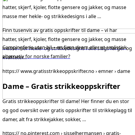
hatter, skjerf, kjoler, flotte gensere og jakker, og masse
masse mer hekle- og strikkedesigns i alle …
Finn tusenvis av gratis oppskrifter til dame – vi har
hatter, skjerf, kjoler, flotte gensere og jakker, og masse
Campingferie uten bil – en fjern drøm eller et realistisk
masse mer hekle- og strikkedesigns i alle slags farger og
alternativ for norske familier?
kvaliteter…
https:// www.gratisstrikkeoppskrifter.no › emner › dame
Dame – Gratis strikkeoppskrifter
Gratis strikkeoppskrifter til dame! Her finner du en stor
og god oversikt over gratis oppskrifter til strikkeplagg til
damer, alt fra strikkejakker, sokker, …
https:// no.pinterest.com › sisselhermansen › gratis-