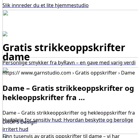
Slik innreder du et lite hjemmestudio
Gratis strikkeoppskrifter
dame
Personlige smykker fra byRavn – en gave med varig verdi
https:// www.garnstudio.com › Gratis oppskrifter › Dame
Dame – Gratis strikkeoppskrifter og
hekleoppskrifter fra …
Dame – Gratis strikkeoppskrifter og hekleoppskrifter fra
Hudpleie for sensitiv hud: Hvordan beskytte og berolige
DROPS Design
irritert hud
Finn tusenvis av gratis oppskrifter til dame – vi har