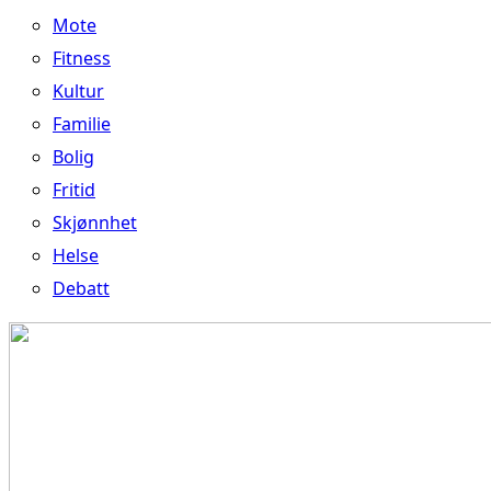
Mote
Fitness
Kultur
Familie
Bolig
Fritid
Skjønnhet
Helse
Debatt