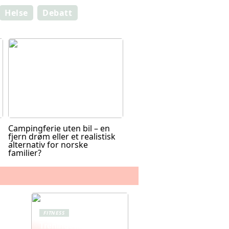
Helse
Debatt
Campingferie uten bil – en
fjern drøm eller et realistisk
alternativ for norske
familier?
FITNESS
Treningstights for