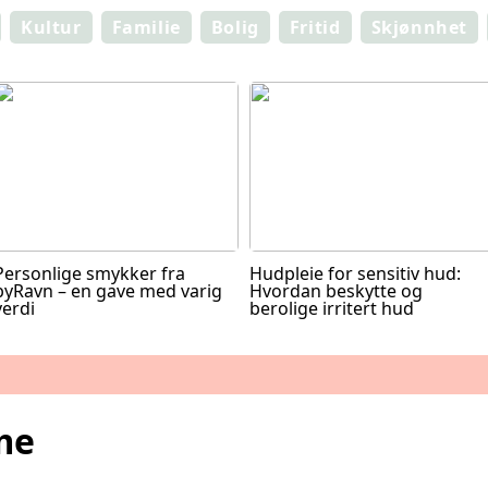
Kultur
Familie
Bolig
Fritid
Skjønnhet
Personlige smykker fra
Hudpleie for sensitiv hud:
byRavn – en gave med varig
Hvordan beskytte og
verdi
berolige irritert hud
me