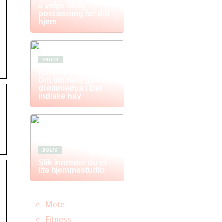
å velge riktig
postløsning for ditt
hjem
FRITID
Reise til Mauritius:
Din ultimate guide til
drømmeøya i Det
indiske hav
BOLIG
Slik innreder du et
lite hjemmestudio
Mote
Fitness