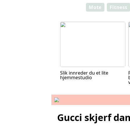
Mote
Fitness
Slik innreder du et lite
hjemmestudio
Gucci skjerf da