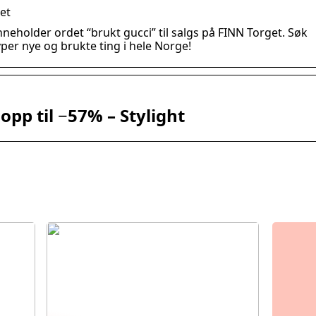
get
eholder ordet “brukt gucci” til salgs på FINN Torget. Søk
yper nye og brukte ting i hele Norge!
opp til −57% – Stylight