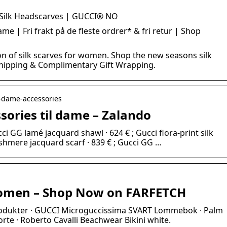
 Silk Headscarves | GUCCI® NO
me | Fri frakt på de fleste ordrer* & fri retur | Shop
ion of silk scarves for women. Shop the new seasons silk
hipping & Complimentary Gift Wrapping.
-dame-accessories
sories til dame – Zalando
ci GG lamé jacquard shawl · 624 € ; Gucci flora-print silk
ashmere jacquard scarf · 839 € ; Gucci GG …
Women – Shop Now on FARFETCH
 produkter · GUCCI Microguccissima SVART Lommebok · Palm
rte · Roberto Cavalli Beachwear Bikini white.