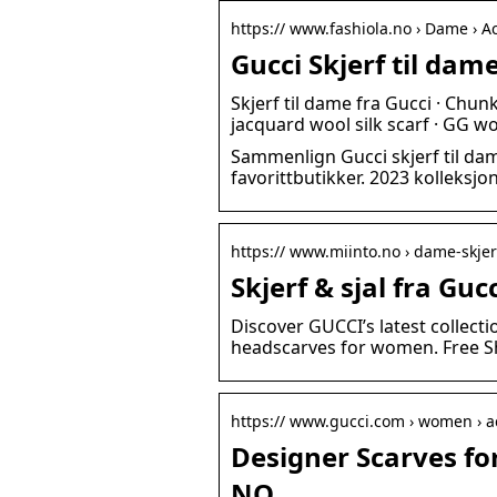
https:// www.fashiola.no › Dame › Ac
Gucci Skjerf til da
Skjerf til dame fra Gucci · Chun
jacquard wool silk scarf · GG wo
Sammenlign Gucci skjerf til dam
favorittbutikker. 2023 kolleksj
https:// www.miinto.no › dame-skjerf
Skjerf & sjal fra Guc
Discover GUCCI’s latest collect
headscarves for women. Free S
https:// www.gucci.com › women › 
Designer Scarves f
NO