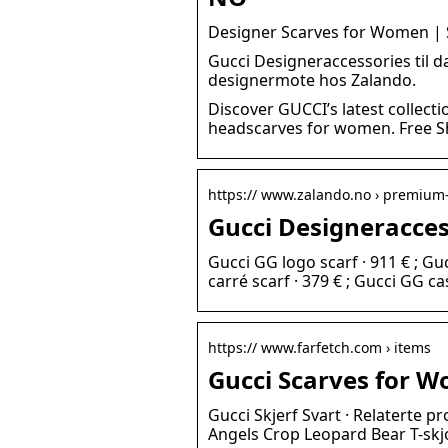
Designer Scarves for Women |
Gucci Designeraccessories til da
designermote hos Zalando.
Discover GUCCI’s latest collect
headscarves for women. Free S
https:// www.zalando.no › premium
Gucci Designeracces
Gucci GG logo scarf · 911 € ; Guc
carré scarf · 379 € ; Gucci GG c
https:// www.farfetch.com › items
Gucci Scarves for 
Gucci Skjerf Svart · Relaterte
Angels Crop Leopard Bear T-skjo