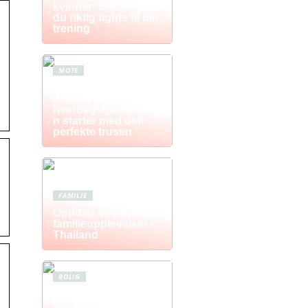
kvinner: Slik velger
du riktig tights til din
trening
MOTE
Komfort i fokus –
hvorfor
hverdagsgarderobe
n starter med den
perfekte trusen
FAMILIE
Oppdag eventyrlige
familieopplevelser i
Thailand
BOLIG
Postkasse: Den
komplette guiden til