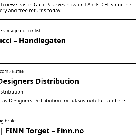
ith new season Gucci Scarves now on FARFETCH. Shop the
ery and free returns today.
vintage-gucci › list
ucci – Handlegaten
com › Butikk
 Designers Distribution
istribution
gt av Designers Distribution for luksusmoteforhandlere.
 og brukt
s | FINN Torget – Finn.no