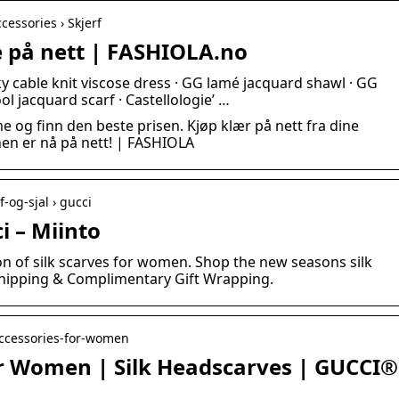
cessories › Skjerf
me på nett | FASHIOLA.no
ky cable knit viscose dress · GG lamé jacquard shawl · GG
ol jacquard scarf · Castellologie’ …
e og finn den beste prisen. Kjøp klær på nett fra dine
onen er nå på nett! | FASHIOLA
-og-sjal › gucci
ci – Miinto
ion of silk scarves for women. Shop the new seasons silk
hipping & Complimentary Gift Wrapping.
accessories-for-women
or Women | Silk Headscarves | GUCCI®