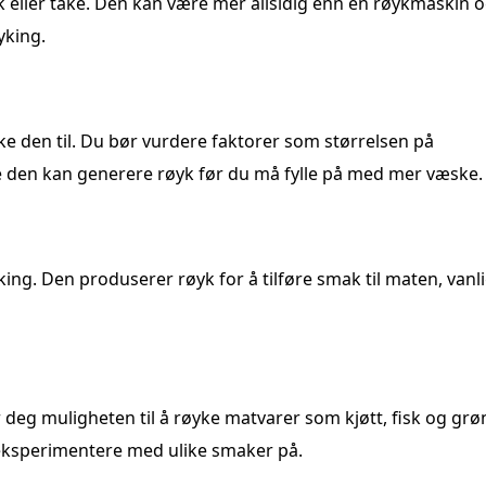
 eller tåke. Den kan være mer allsidig enn en røykmaskin 
yking.
e den til. Du bør vurdere faktorer som størrelsen på
e den kan generere røyk før du må fylle på med mer væske.
ing. Den produserer røyk for å tilføre smak til maten, vanli
 deg muligheten til å røyke matvarer som kjøtt, fisk og gr
eksperimentere med ulike smaker på.