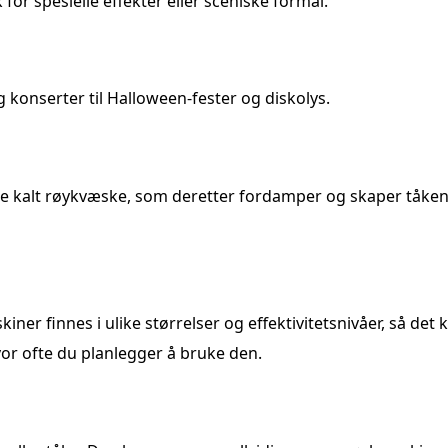
or spesielle effekter eller sceniske formål.
 konserter til Halloween-fester og diskolys.
e kalt røykvæske, som deretter fordamper og skaper tåken 
ner finnes i ulike størrelser og effektivitetsnivåer, så det
or ofte du planlegger å bruke den.