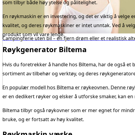
som tilbyr både høy ytelse og pålitelighet.
En røykmaskin er en investering, og det er viktig å velge en
kvalitet, og deres røykmaskiner er intet unntak. Ved å velg
produkt som vil vare lenge.
Campingferie uten bil – en fjern drøm eller et realistisk al
Røykgenerator Biltema
Hvis du foretrekker å handle hos Biltema, har de også et br
sortiment av tilbehør og verktøy, og deres røykgenerator
En populær modell hos Biltema er røykeovnen. Denne røyk
er en dedikert røyker og elsker å utforske smaker, kan en
Biltema tilbyr også røykovner som er mer egnet for mind
bruke, og er fortsatt av høy kvalitet.
Røykmaskin væske