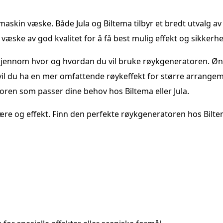
askin væske. Både Jula og Biltema tilbyr et bredt utvalg a
 væske av god kvalitet for å få best mulig effekt og sikkerhe
e gjennom hvor og hvordan du vil bruke røykgeneratoren. Ø
vil du ha en mer omfattende røykeffekt for større arrange
oren som passer dine behov hos Biltema eller Jula.
fære og effekt. Finn den perfekte røykgeneratoren hos Bilt