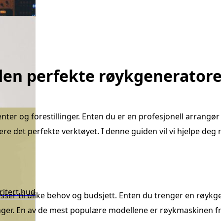
 den perfekte røykgenerator
ter og forestillinger. Enten du er en profesjonell arrangør 
 det perfekte verktøyet. I denne guiden vil vi hjelpe deg
ritert hud
sser til ulike behov og budsjett. Enten du trenger en røykg
trenger. En av de mest populære modellene er røykmaskinen fr