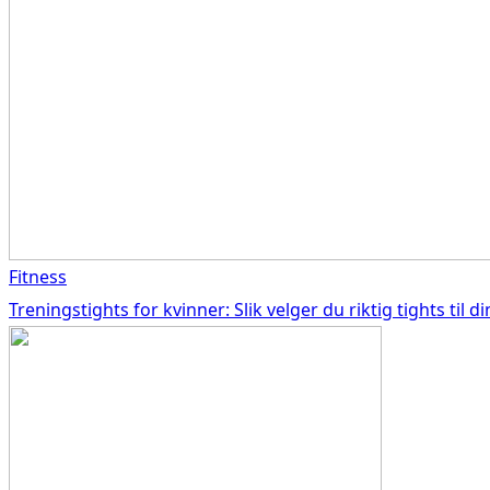
Fitness
Treningstights for kvinner: Slik velger du riktig tights til d