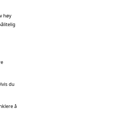
av høy
ålitelig
re
Hvis du
nklere å