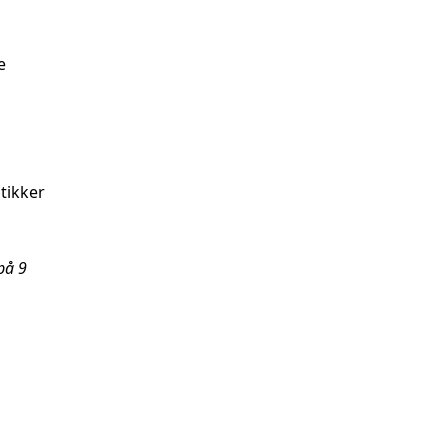
e
tikker
 på
9