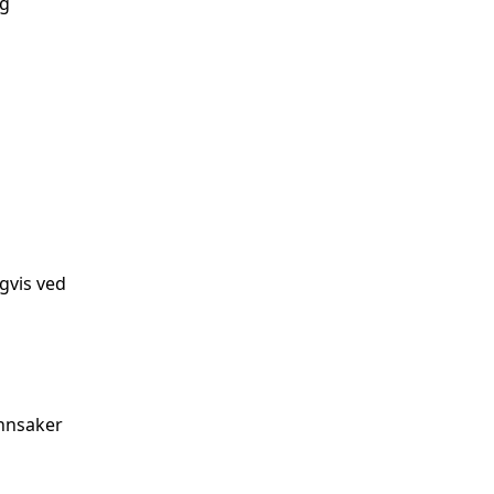
og
gvis ved
ønnsaker