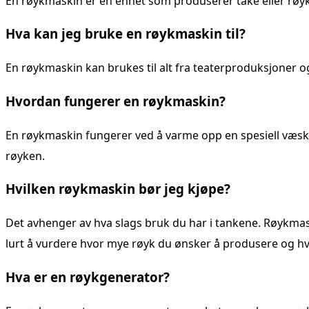
En røykmaskin er en enhet som produserer tåke eller røyk f
Hva kan jeg bruke en røykmaskin til?
En røykmaskin kan brukes til alt fra teaterproduksjoner og
Hvordan fungerer en røykmaskin?
En røykmaskin fungerer ved å varme opp en spesiell væsk
røyken.
Hvilken røykmaskin bør jeg kjøpe?
Det avhenger av hva slags bruk du har i tankene. Røykmaski
lurt å vurdere hvor mye røyk du ønsker å produsere og hv
Hva er en røykgenerator?