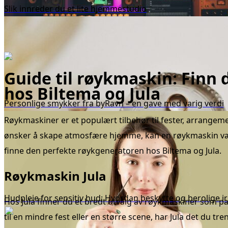
Slik innreder du et lite hjemmestudio
Guide til røykmaskin: Finn
hos Biltema og Jula
Personlige smykker fra byRavn – en gave med varig verdi
Røykmaskiner er et populært tilbehør til fester, arrangemen
ønsker å skape atmosfære hjemme, kan en røykmaskin være
finne den perfekte røykgeneratoren hos Biltema og Jula.
Røykmaskin Jula
Hudpleie for sensitiv hud: Hvordan beskytte og berolige ir
Hos Jula finner du et bredt utvalg av røykmaskiner som pa
til en mindre fest eller en større scene, har Jula det du 