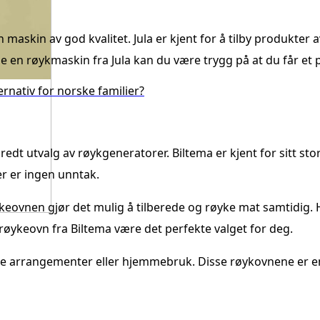
 maskin av god kvalitet. Jula er kjent for å tilby produkter 
e en røykmaskin fra Jula kan du være trygg på at du får et p
ternativ for norske familier?
edt utvalg av røykgeneratorer. Biltema er kjent for sitt sto
er er ingen unntak.
eovnen gjør det mulig å tilberede og røyke mat samtidig. 
 røykeovn fra Biltema være det perfekte valget for deg.
re arrangementer eller hjemmebruk. Disse røykovnene er e