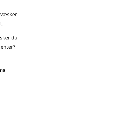
v væsker
t.
nsker du
menter?
ema