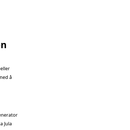
en
eller
 med å
enerator
a Jula