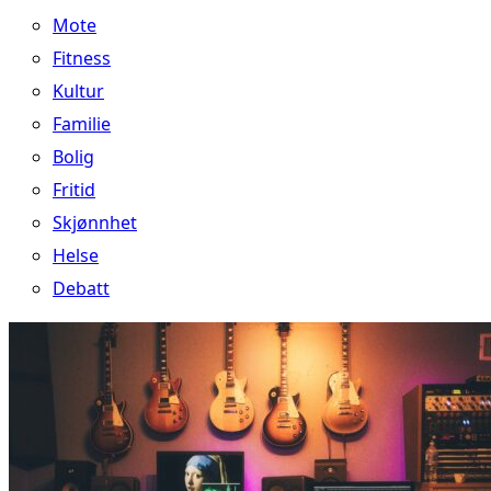
Mote
Fitness
Kultur
Familie
Bolig
Fritid
Skjønnhet
Helse
Debatt