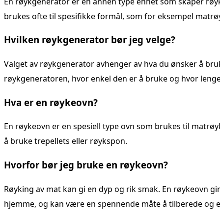
En røykgenerator er en annen type enhet som skaper røyk
brukes ofte til spesifikke formål, som for eksempel matrø
Hvilken røykgenerator bør jeg velge?
Valget av røykgenerator avhenger av hva du ønsker å bruk
røykgeneratoren, hvor enkel den er å bruke og hvor leng
Hva er en røykeovn?
En røykeovn er en spesiell type ovn som brukes til matrøyk
å bruke trepellets eller røykspon.
Hvorfor bør jeg bruke en røykeovn?
Røyking av mat kan gi en dyp og rik smak. En røykeovn gir
hjemme, og kan være en spennende måte å tilberede og 