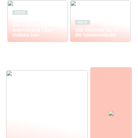
FRITID
Reise til Mauritius:
BOLIG
Din ultimate guide til
drømmeøya i Det
Slik innreder du et
indiske hav
lite hjemmestudio