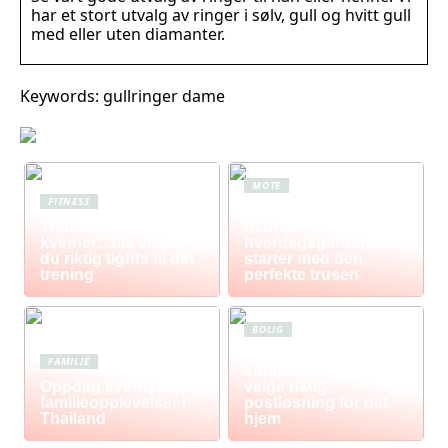
har et stort utvalg av ringer i sølv, gull og hvitt gull
med eller uten diamanter.
Keywords: gullringer dame
MOTE
FITNESS
Komfort i fokus –
Treningstights for
hvorfor
kvinner: Slik velger
hverdagsgarderoben
du riktig tights til din
starter med den
trening
perfekte trusen
BOLIG
Postkasse: Den
FAMILIE
komplette guiden til å
Oppdag eventyrlige
velge riktig
familieopplevelser i
postløsning for ditt
Thailand
hjem