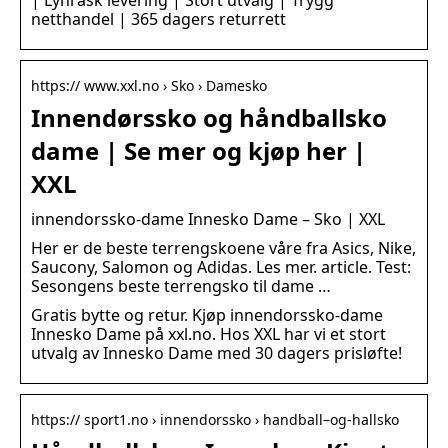
| Lynrask levering | Stort utvalg | Trygg
netthandel | 365 dagers returrett
https:// www.xxl.no › Sko › Damesko
Innendørssko og håndballsko
dame | Se mer og kjøp her |
XXL
innendorssko-dame Innesko Dame – Sko | XXL
Her er de beste terrengskoene våre fra Asics, Nike,
Saucony, Salomon og Adidas. Les mer. article. Test:
Sesongens beste terrengsko til dame …
Gratis bytte og retur. Kjøp innendorssko-dame
Innesko Dame på xxl.no. Hos XXL har vi et stort
utvalg av Innesko Dame med 30 dagers prisløfte!
https:// sport1.no › innendorssko › handball–og-hallsko