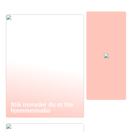
Slik innreder du et lite
hjemmestudio