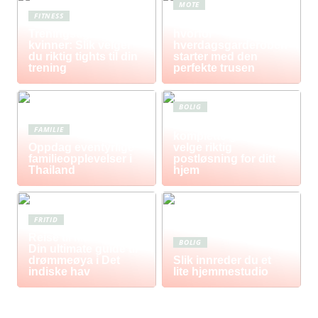
MOTE
FITNESS
Komfort i fokus –
Treningstights for
hvorfor
kvinner: Slik velger
hverdagsgarderoben
du riktig tights til din
starter med den
trening
perfekte trusen
BOLIG
Postkasse: Den
FAMILIE
komplette guiden til å
Oppdag eventyrlige
velge riktig
familieopplevelser i
postløsning for ditt
Thailand
hjem
FRITID
Reise til Mauritius:
BOLIG
Din ultimate guide til
drømmeøya i Det
Slik innreder du et
indiske hav
lite hjemmestudio