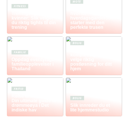
MOTE
FITNESS
Komfort i fokus –
Treningstights for
hvorfor
kvinner: Slik velger
hverdagsgarderoben
du riktig tights til din
starter med den
trening
perfekte trusen
BOLIG
Postkasse: Den
FAMILIE
komplette guiden til å
Oppdag eventyrlige
velge riktig
familieopplevelser i
postløsning for ditt
Thailand
hjem
FRITID
Reise til Mauritius:
BOLIG
Din ultimate guide til
drømmeøya i Det
Slik innreder du et
indiske hav
lite hjemmestudio