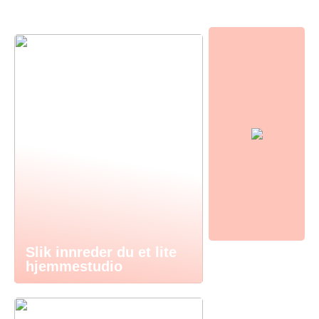
Slik innreder du et lite
hjemmestudio