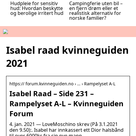
Hudpleie for sensitiv
Campingferie uten bil –
hud: Hvordan beskytte
en fjern drøm eller et
og berolige irritert hud
realistisk alternativ for
norske familier?
Isabel raad kvinneguiden
2021
https:// forum.kvinneguiden.no › … › Rampelyset A-L
Isabel Raad – Side 231 –
Rampelyset A-L – Kvinneguiden
Forum
4. jan. 2021 — LoveMoschino skrev (På 3.1.2021
den 9.50):. Isabel har innkassert ett Dior halsbånd
til over 6000kr fra sin nye mann.