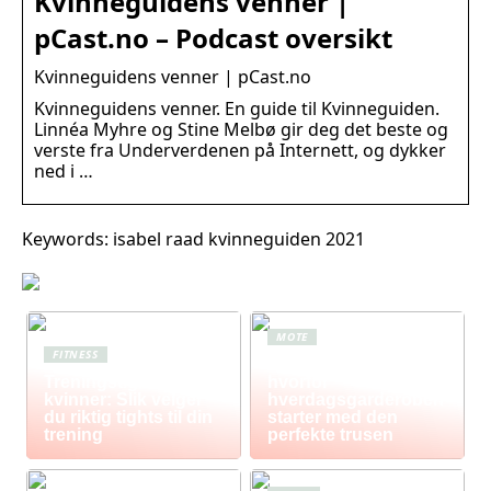
Kvinneguidens venner |
pCast.no – Podcast oversikt
Kvinneguidens venner | pCast.no
Kvinneguidens venner. En guide til Kvinneguiden.
Linnéa Myhre og Stine Melbø gir deg det beste og
verste fra Underverdenen på Internett, og dykker
ned i …
Keywords: isabel raad kvinneguiden 2021
MOTE
FITNESS
Komfort i fokus –
Treningstights for
hvorfor
kvinner: Slik velger
hverdagsgarderoben
du riktig tights til din
starter med den
trening
perfekte trusen