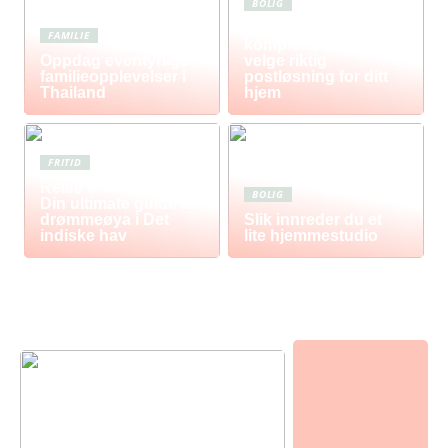
BOLIG
Postkasse: Den
FAMILIE
komplette guiden til å
Oppdag eventyrlige
velge riktig
familieopplevelser i
postløsning for ditt
Thailand
hjem
FRITID
Reise til Mauritius:
BOLIG
Din ultimate guide til
drømmeøya i Det
Slik innreder du et
indiske hav
lite hjemmestudio