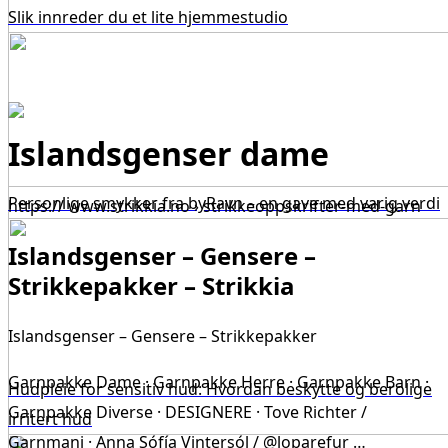
Slik innreder du et lite hjemmestudio
Islandsgenser dame
Personlige smykker fra byRavn – en gave med varig verdi
https:// www.strikkia.no › strikkeoppskrifter-med-garn
Islandsgenser – Gensere –
Strikkepakker – Strikkia
Islandsgenser – Gensere – Strikkepakker
Garnpakke Dame · Garnpakke Herre · Garnpakke Barn ·
Hudpleie for sensitiv hud: Hvordan beskytte og berolige
Garnpakke Diverse · DESIGNERE · Tove Richter /
irritert hud
Garnmani · Anna Sófía Vintersól / @loparefur …