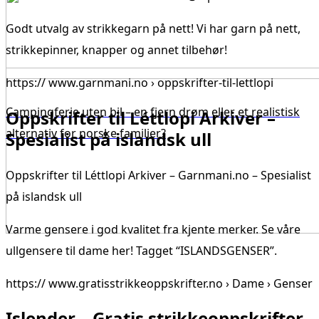
Godt utvalg av strikkegarn på nett! Vi har garn på nett,
strikkepinner, knapper og annet tilbehør!
https:// www.garnmani.no › oppskrifter-til-lettlopi
Campingferie uten bil – en fjern drøm eller et realistisk
Oppskrifter til Léttlopi Arkiver –
alternativ for norske familier?
Spesialist på islandsk ull
Oppskrifter til Léttlopi Arkiver – Garnmani.no – Spesialist
på islandsk ull
Varme gensere i god kvalitet fra kjente merker. Se våre
ullgensere til dame her! Tagget “ISLANDSGENSER”.
https:// www.gratisstrikkeoppskrifter.no › Dame › Genser
Islender – Gratis strikkeoppskrifter