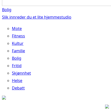
Bolig
Slik innreder du et lite hjemmestudio
Mote
Fitness
Kultur
Familie
Bolig
Fritid
Skjønnhet
Helse
Debatt