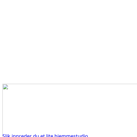
Slik innreder du et lite hjemmestudio