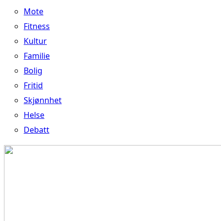
Mote
Fitness
Kultur
Familie
Bolig
Fritid
Skjønnhet
Helse
Debatt