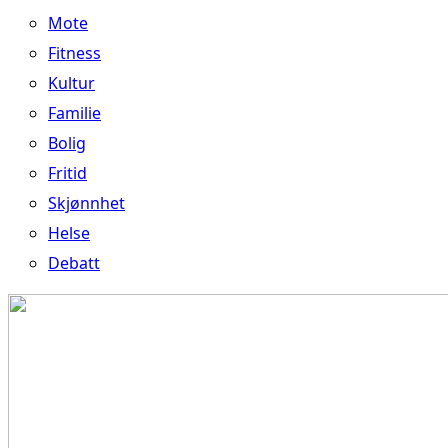
Mote
Fitness
Kultur
Familie
Bolig
Fritid
Skjønnhet
Helse
Debatt