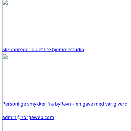
Slik innreder du et lite hjemmestudio
Personlige smykker fra byRavn – en gave med varig verdi
admin@norgeweb.com