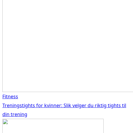
Fitness
Treningstights for kvinner: Slik velger du riktig tights til
din trening