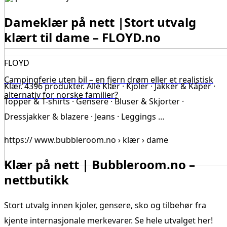
Dameklær på nett |Stort utvalg
klært til dame – FLOYD.no
FLOYD
Campingferie uten bil – en fjern drøm eller et realistisk
Klær. 4396 produkter. Alle Klær · Kjoler · Jakker & Kåper ·
alternativ for norske familier?
Topper & T-shirts · Gensere · Bluser & Skjorter ·
Dressjakker & blazere · Jeans · Leggings …
https:// www.bubbleroom.no › klær › dame
Klær på nett | Bubbleroom.no –
nettbutikk
Stort utvalg innen kjoler, gensere, sko og tilbehør fra
kjente internasjonale merkevarer. Se hele utvalget her!