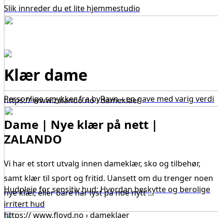
Slik innreder du et lite hjemmestudio
Klær dame
Personlige smykker fra byRavn – en gave med varig verdi
https:// www.zalando.no › dameklaer
Dame | Nye klær på nett |
ZALANDO
Vi har et stort utvalg innen dameklær, sko og tilbehør,
samt klær til sport og fritid. Uansett om du trenger noen
Hudpleie for sensitiv hud: Hvordan beskytte og berolige
nye klær, eller bare har lyst på noe nytt …
irritert hud
https:// www.floyd.no › dameklaer