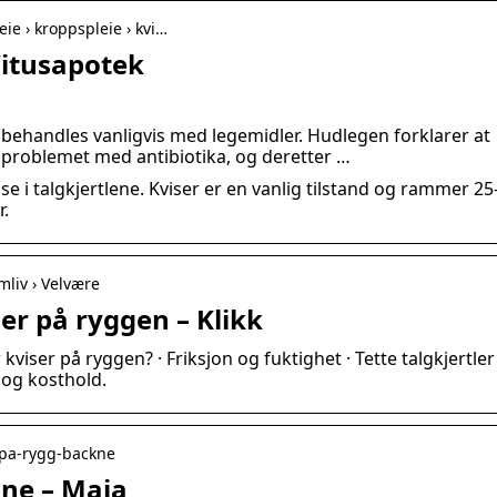
ie › kroppspleie › kvi…
Vitusapotek
 behandles vanligvis med legemidler. Hudlegen forklarer at
problemet med antibiotika, og deretter …
e i talgkjertlene. Kviser er en vanlig tilstand og rammer 25
.
mliv › Velvære
iser på ryggen – Klikk
kviser på ryggen? · Friksjon og fuktighet · Tette talgkjertler
 og kosthold.
r-pa-rygg-backne
kne – Maja