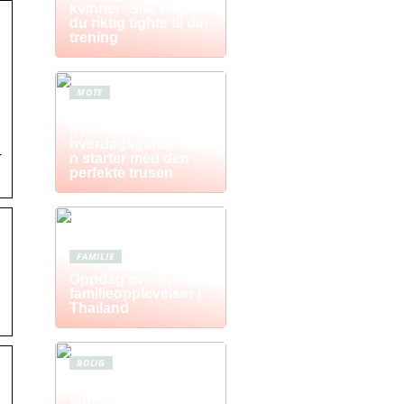
kvinner: Slik velger
du riktig tights til din
trening
MOTE
Komfort i fokus –
hvorfor
hverdagsgarderobe
-
n starter med den
perfekte trusen
FAMILIE
Oppdag eventyrlige
familieopplevelser i
Thailand
BOLIG
Postkasse: Den
komplette guiden til