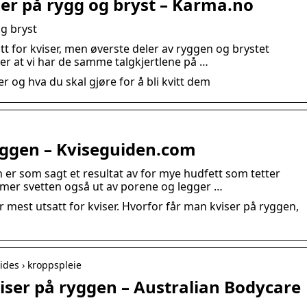
viser på rygg og bryst – Karma.no
og bryst
tt for kviser, men øverste deler av ryggen og brystet
er at vi har de samme talgkjertlene på …
er og hva du skal gjøre for å bli kvitt dem
ryggen – Kviseguiden.com
n er som sagt et resultat av for mye hudfett som tetter
mmer svetten også ut av porene og legger …
mest utsatt for kviser. Hvorfor får man kviser på ryggen,
ides › kroppspleie
viser på ryggen – Australian Bodycare