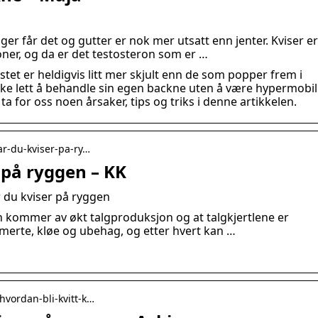
ger får det og gutter er nok mer utsatt enn jenter. Kviser er
ner, og da er det testosteron som er …
stet er heldigvis litt mer skjult enn de som popper frem i
 like lett å behandle sin egen backne uten å være hypermobil
l ta for oss noen årsaker, tips og triks i denne artikkelen.
far-du-kviser-pa-ry…
 på ryggen – KK
r du kviser på ryggen
n kommer av økt talgproduksjon og at talgkjertlene er
merte, kløe og ubehag, og etter hvert kan …
 hvordan-bli-kvitt-k…