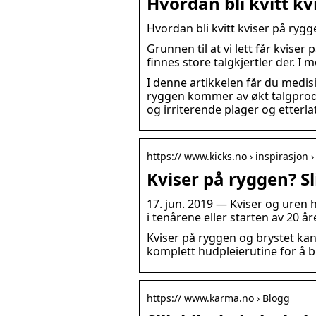
Hvordan bli kvitt kv
Hvordan bli kvitt kviser på rygg
Grunnen til at vi lett får kviser
finnes store talgkjertler der. I m
I denne artikkelen får du medisi
ryggen kommer av økt talgproduk
og irriterende plager og etter
https:// www.kicks.no › inspirasjon ›
Kviser på ryggen? Sl
17. jun. 2019 — Kviser og uren 
i tenårene eller starten av 20 
Kviser på ryggen og brystet kan
komplett hudpleierutine for å bl
https:// www.karma.no › Blogg