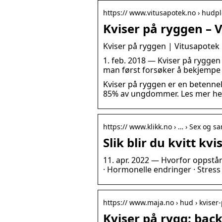
https:// www.vitusapotek.no › hudple
Kviser på ryggen – 
Kviser på ryggen | Vitusapotek
1. feb. 2018 — Kviser på ryggen
man først forsøker å bekjempe 
Kviser på ryggen er en betennels
85% av ungdommer. Les mer her
https:// www.klikk.no › … › Sex og sa
Slik blir du kvitt kv
11. apr. 2022 — Hvorfor oppstår 
· Hormonelle endringer · Stress
https:// www.maja.no › hud › kvise
Kviser på rygg: bac