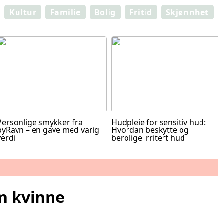
Kultur
Familie
Bolig
Fritid
Skjønnhet
Personlige smykker fra
Hudpleie for sensitiv hud:
byRavn – en gave med varig
Hvordan beskytte og
verdi
berolige irritert hud
n kvinne