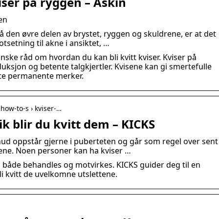
iser på ryggen – Askin
en
 på den øvre delen av brystet, ryggen og skuldrene, er at det
otsetning til akne i ansiktet, …
nske råd om hvordan du kan bli kvitt kviser. Kviser på
sjon og betente talgkjertler. Kvisene kan gi smertefulle
late permanente merker.
 how-to-s › kviser-…
ik blir du kvitt dem – KICKS
hud oppstår gjerne i puberteten og går som regel over sent
årene. Noen personer kan ha kviser …
 både behandles og motvirkes. KICKS guider deg til en
i kvitt de uvelkomne utslettene.