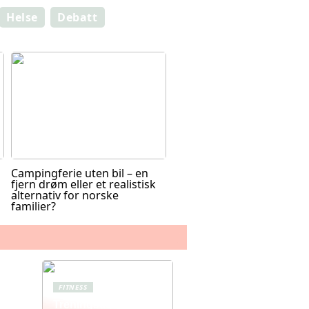
Helse
Debatt
Campingferie uten bil – en
fjern drøm eller et realistisk
alternativ for norske
familier?
FITNESS
Treningstights for