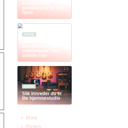
å velge riktig
postløsning for ditt
hjem
FRITID
Reise til Mauritius:
Din ultimate guide til
drømmeøya i Det
indiske hav
BOLIG
Slik innreder du et
lite hjemmestudio
Mote
Fitness