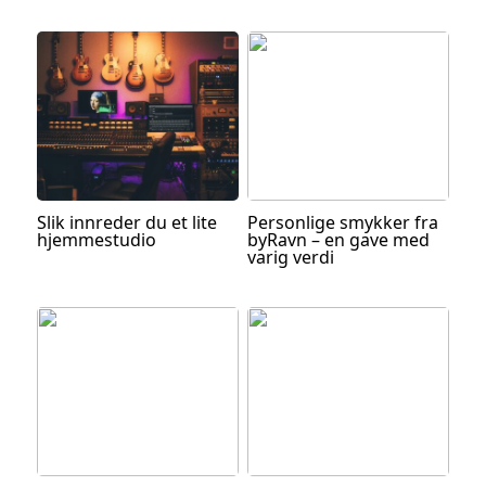
Slik innreder du et lite
Personlige smykker fra
hjemmestudio
byRavn – en gave med
varig verdi