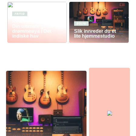
FRITID
Reise til Mauritius:
BOLIG
Din ultimate guide til
drømmeøya i Det
Slik innreder du et
indiske hav
lite hjemmestudio