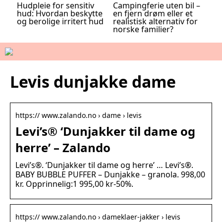
Hudpleie for sensitiv
Campingferie uten bil –
hud: Hvordan beskytte
en fjern drøm eller et
og berolige irritert hud
realistisk alternativ for
norske familier?
Levis dunjakke dame
https:// www.zalando.no › dame › levis
Levi’s® ‘Dunjakker til dame og
herre’ – Zalando
Levi’s®. ‘Dunjakker til dame og herre’ … Levi’s®.
BABY BUBBLE PUFFER – Dunjakke – granola. 998,00
kr. Opprinnelig:1 995,00 kr-50%.
https:// www.zalando.no › dameklaer-jakker › levis