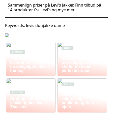
Sammenlign priser på Levi’s Jakker. Finn tilbud på
14 produkter fra Levi’s og mye mer.
Keywords: levis dunjakke dame
MOTE
FITNESS
Komfort i fokus –
Treningstights for
hvorfor
kvinner: Slik velger
hverdagsgarderoben
du riktig tights til din
starter med den
trening
perfekte trusen
BOLIG
Postkasse: Den
FAMILIE
komplette guiden til å
Oppdag eventyrlige
velge riktig
familieopplevelser i
postløsning for ditt
Thailand
hjem