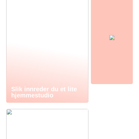
Slik innreder du et lite
hjemmestudio