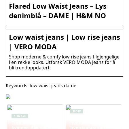
Flared Low Waist Jeans – Lys
denimblå – DAME | H&M NO
Low waist jeans | Low rise jeans
| VERO MODA
Shop moderne & comfy low rise jeans tilgjengelige
i en rekke looks. Utforsk VERO MODA jeans for å
bli trendoppdatert
Keywords: low waist jeans dame
MOTE
FITNESS
Komfort i fokus –
Treningstights for
hvorfor
kvinner: Slik velger
hverdagsgarderoben