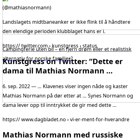
(@mathiasnormann)
Landslagets midtbaneanker er ikke flink til å håndtere
den elendige perioden klubblaget hans er i.
https:// twitter.com › kunstgress › status
Campingferie uten bil – en fjern drøm eller et realistisk
alternativ for norske familier?
Kunstgress on Twitter: “Dette er
dama til Mathias Normann …
6. sep. 2022 — … Klavenes viser ingen nåde og kaster
Mathias Normann på dør etter at … Synes Normann og
dama lever opp til inntrykket de gir med dette …
https:// www.dagbladet.no › vi-er-ment-for-hverandre
Mathias Normann med russiske