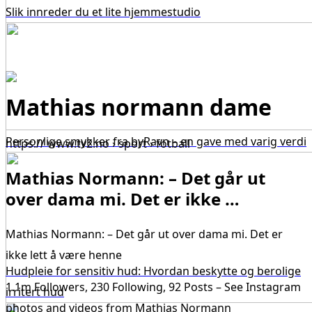
Slik innreder du et lite hjemmestudio
Mathias normann dame
Personlige smykker fra byRavn – en gave med varig verdi
https:// www.tv2.no › sport › fotball
Mathias Normann: – Det går ut
over dama mi. Det er ikke …
Mathias Normann: – Det går ut over dama mi. Det er
ikke lett å være henne
Hudpleie for sensitiv hud: Hvordan beskytte og berolige
1.1m Followers, 230 Following, 92 Posts – See Instagram
irritert hud
photos and videos from Mathias Normann