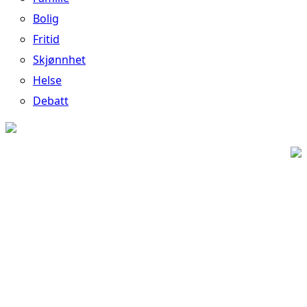
Bolig
Fritid
Skjønnhet
Helse
Debatt