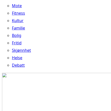
Mote
Fitness
Kultur
Familie
Bolig
Fritid
Skjønnhet
Helse
Debatt