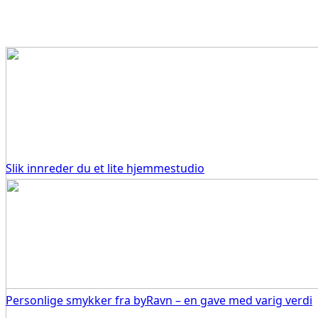
Slik innreder du et lite hjemmestudio
Personlige smykker fra byRavn – en gave med varig verdi