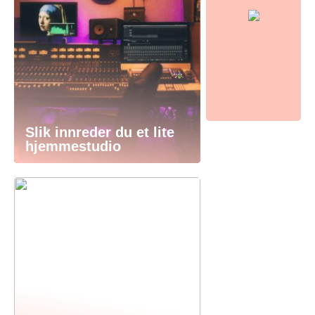
Slik innreder du et lite
hjemmestudio