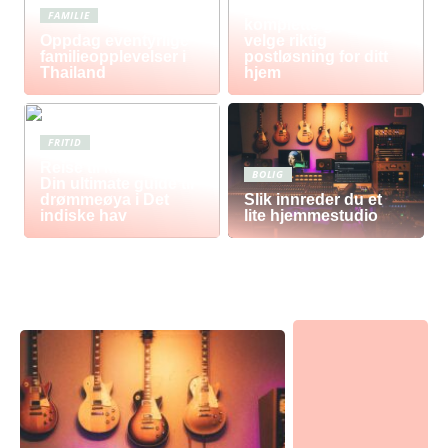
Postkasse: Den
FAMILIE
komplette guiden til å
Oppdag eventyrlige
velge riktig
familieopplevelser i
postløsning for ditt
Thailand
hjem
FRITID
Reise til Mauritius:
BOLIG
Din ultimate guide til
drømmeøya i Det
Slik innreder du et
indiske hav
lite hjemmestudio