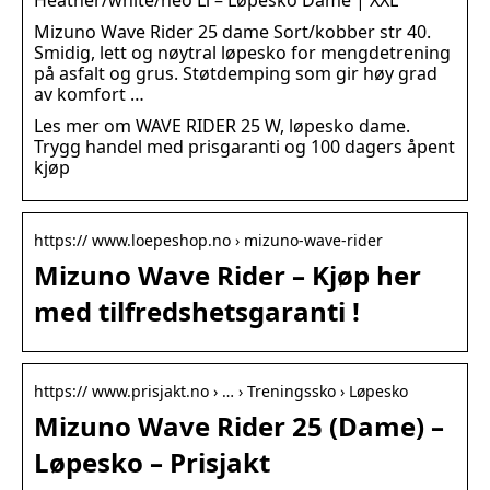
Heather/white/neo Li – Løpesko Dame | XXL
Mizuno Wave Rider 25 dame Sort/kobber str 40.
Smidig, lett og nøytral løpesko for mengdetrening
på asfalt og grus. Støtdemping som gir høy grad
av komfort …
Les mer om WAVE RIDER 25 W, løpesko dame.
Trygg handel med prisgaranti og 100 dagers åpent
kjøp
https:// www.loepeshop.no › mizuno-wave-rider
Mizuno Wave Rider – Kjøp her
med tilfredshetsgaranti !
https:// www.prisjakt.no › … › Treningssko › Løpesko
Mizuno Wave Rider 25 (Dame) –
Løpesko – Prisjakt