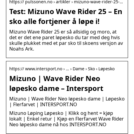
https:// pulssonen.no › artikler › mizuno-wave-rider-25-…
Test: Mizuno Wave Rider 25 – En
sko alle fortjener å løpe i!
Mizuno Wave Rider 25 er så allsidig og moro, at
det er det ene paret løpesko du tar med deg hvis
skulle plukket med et par sko til skoens versjon av
Noahs Ark.
https:// www.intersport.no › … › Dame › Sko › Løpesko
Mizuno | Wave Rider Neo
løpesko dame – Intersport
Mizuno | Wave Rider Neo løpesko dame | Løpesko
| Flerfarvet | INTERSPORT.NO
Mizuno Løping Løpesko | Klikk og hent = kjøp
lokalt | Enkel retur | Kjøp en Flerfarvet Wave Rider
Neo løpesko dame nå hos INTERSPORT.NO