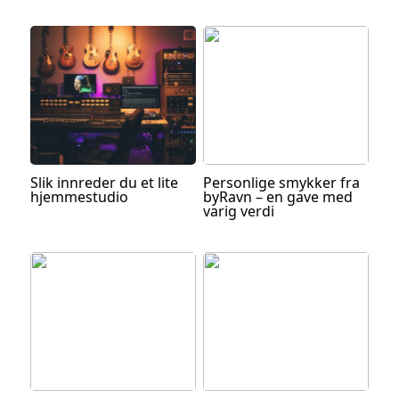
Slik innreder du et lite
Personlige smykker fra
hjemmestudio
byRavn – en gave med
varig verdi