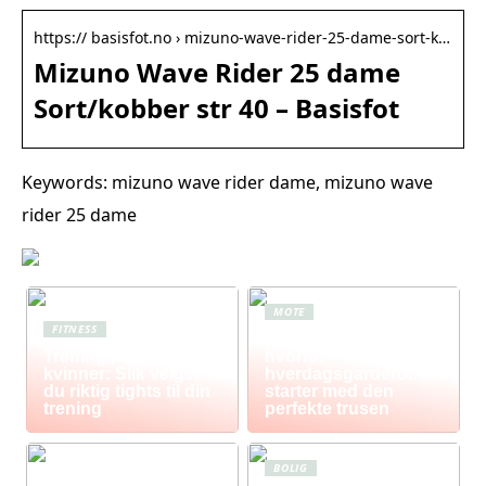
https:// basisfot.no › mizuno-wave-rider-25-dame-sort-k…
Mizuno Wave Rider 25 dame
Sort/kobber str 40 – Basisfot
Keywords: mizuno wave rider dame, mizuno wave
rider 25 dame
MOTE
FITNESS
Komfort i fokus –
Treningstights for
hvorfor
kvinner: Slik velger
hverdagsgarderoben
du riktig tights til din
starter med den
trening
perfekte trusen
BOLIG