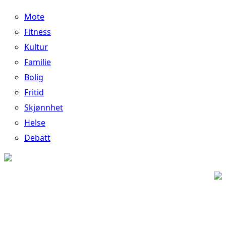
Mote
Fitness
Kultur
Familie
Bolig
Fritid
Skjønnhet
Helse
Debatt