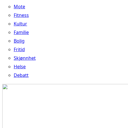
Mote
Fitness
Kultur
Familie
Bolig
Fritid
Skjønnhet
Helse
Debatt