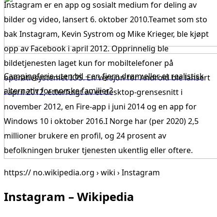
Instagram er en app og sosialt medium for deling av
bilder og video, lansert 6. oktober 2010.Teamet som sto
bak Instagram, Kevin Systrom og Mike Krieger, ble kjøpt
opp av Facebook i april 2012. Opprinnelig ble
bildetjenesten laget kun for mobiltelefoner på
Campingferie uten bil – en fjern drøm eller et realistisk
operativsystemet IOS. En versjon for Android ble lansert
alternativ for norske familier?
i april 2012, etterfulgt av et desktop-grensesnitt i
november 2012, en Fire-app i juni 2014 og en app for
Windows 10 i oktober 2016.I Norge har (per 2020) 2,5
millioner brukere en profil, og 24 prosent av
befolkningen bruker tjenesten ukentlig eller oftere.
https:// no.wikipedia.org › wiki › Instagram
Instagram – Wikipedia