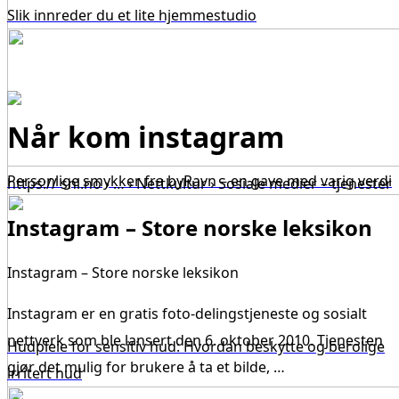
Slik innreder du et lite hjemmestudio
Når kom instagram
Personlige smykker fra byRavn – en gave med varig verdi
https:// snl.no › … › Nettkultur › Sosiale medier – tjenester
Instagram – Store norske leksikon
Instagram – Store norske leksikon
Instagram er en gratis foto-delingstjeneste og sosialt
nettverk som ble lansert den 6. oktober 2010. Tjenesten
Hudpleie for sensitiv hud: Hvordan beskytte og berolige
gjør det mulig for brukere å ta et bilde, …
irritert hud