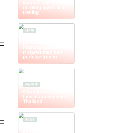
kvinner: Slik velger
du riktig tights til din
trening
MOTE
Komfort i fokus –
hvorfor
hverdagsgarderobe
n starter med den
perfekte trusen
FAMILIE
Oppdag eventyrlige
familieopplevelser i
Thailand
BOLIG
Postkasse: Den
komplette guiden til