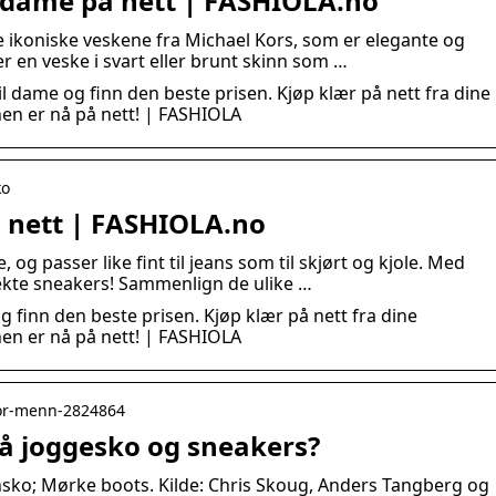
l dame på nett | FASHIOLA.no
 ikoniske veskene fra Michael Kors, som er elegante og
ler en veske i svart eller brunt skinn som …
 dame og finn den beste prisen. Kjøp klær på nett fra dine
onen er nå på nett! | FASHIOLA
ko
å nett | FASHIOLA.no
 og passer like fint til jeans som til skjørt og kjole. Med
ekte sneakers! Sammenlign de ulike …
 finn den beste prisen. Kjøp klær på nett fra dine
onen er nå på nett! | FASHIOLA
-for-menn-2824864
på joggesko og sneakers?
nsko; Mørke boots. Kilde: Chris Skoug, Anders Tangberg og