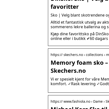
favoritter
Sko | Velg blant skotrendene og
Alltid et fantastisk utvalg av a
sommerens lekre ballerina og s
Kjøp dine favorittsko på DinSk
online eller i butikk ✔60 dagars
https:// skechers.no › collections 
Memory foam sko – 
Skechers.no
Vi er spesielt kjent for våre Me
komfort. ✓Rask levering ✓Godt 
https:// www.fashiola.no › Dame › S