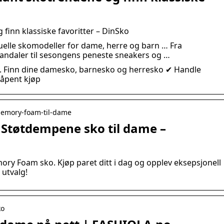
 finn klassiske favoritter – DinSko
ktuelle skomodeller for dame, herre og barn … Fra
andaler til sesongens peneste sneakers og …
o. Finn dine damesko, barnesko og herresko ✔ Handle
 åpent kjøp
› memory-foam-til-dame
Støtdempene sko til dame –
mory Foam sko. Kjøp paret ditt i dag og opplev eksepsjonell
utvalg!
ko