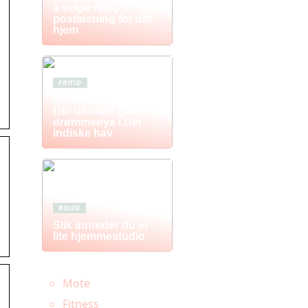
å velge riktig
postløsning for ditt
hjem
FRITID
Reise til Mauritius:
Din ultimate guide til
drømmeøya i Det
indiske hav
BOLIG
Slik innreder du et
lite hjemmestudio
Mote
Fitness