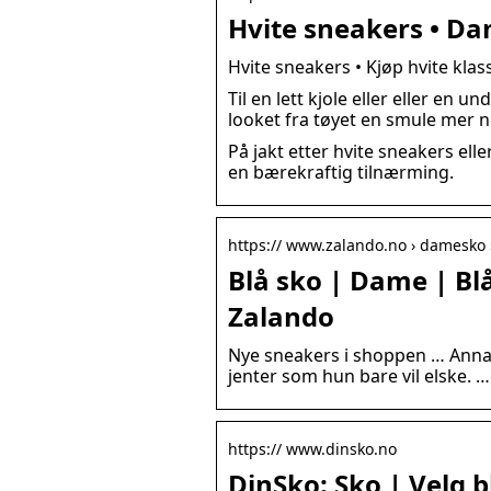
Hvite sneakers • D
Hvite sneakers • Kjøp hvite klas
Til en lett kjole eller eller en 
looket fra tøyet en smule mer 
På jakt etter hvite sneakers ell
en bærekraftig tilnærming.
https:// www.zalando.no › damesko ›
Blå sko | Dame | Bl
Zalando
Nye sneakers i shoppen … Anna F
jenter som hun bare vil elske. …
https:// www.dinsko.no
DinSko: Sko | Velg 