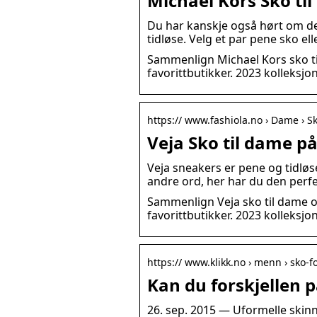
Michael Kors Sko ti
Du har kanskje også hørt om de
tidløse. Velg et par pene sko el
Sammenlign Michael Kors sko til
favorittbutikker. 2023 kolleksj
https:// www.fashiola.no › Dame › S
Veja Sko til dame p
Veja sneakers er pene og tidløse,
andre ord, her har du den perf
Sammenlign Veja sko til dame og
favorittbutikker. 2023 kolleksj
https:// www.klikk.no › menn › sko
Kan du forskjellen 
26. sep. 2015 — Uformelle skin