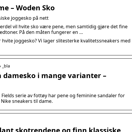
ame – Woden Sko
siske joggesko på nett
underdel vil hvite sko være pene, men samtidig gjøre det fine
nedtoner. På den måten fungerer en …
er hvite joggesko? Vi lager slitesterke kvalitetssneakers med
 _bla
å damesko i mange varianter –
ields serie av fottøy har pene og feminine sandaler for
 Nike sneakers til dame.
blant skotrendene og finn klassiske