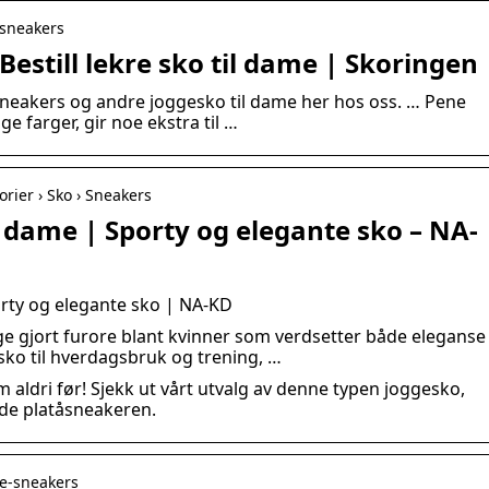
 sneakers
Bestill lekre sko til dame | Skoringen
 sneakers og andre joggesko til dame her hos oss. … Pene
ge farger, gir noe ekstra til …
rier › Sko › Sneakers
 dame | Sporty og elegante sko – NA-
rty og elegante sko | NA-KD
 gjort furore blant kvinner som verdsetter både eleganse
gesko til hverdagsbruk og trening, …
 aldri før! Sjekk ut vårt utvalg av denne typen joggesko,
de platåsneakeren.
ite-sneakers