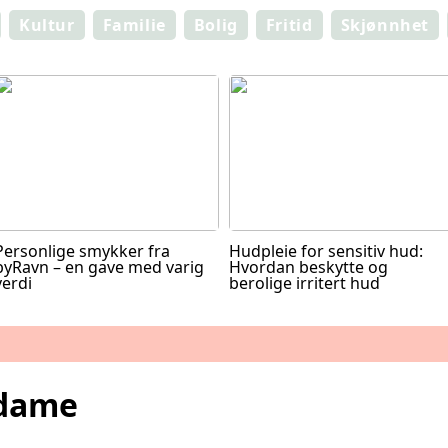
Kultur
Familie
Bolig
Fritid
Skjønnhet
Personlige smykker fra
Hudpleie for sensitiv hud:
byRavn – en gave med varig
Hvordan beskytte og
verdi
berolige irritert hud
 dame