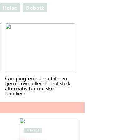
Helse
Debatt
Campingferie uten bil – en
fjern drøm eller et realistisk
alternativ for norske
familier?
FITNESS
Treningstights for