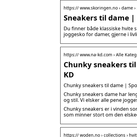
https:// www.skoringen.no › dame ›
Sneakers til dame | 
Du finner både klassiske hvite
joggesko for damer, gjerne i livli
https:// www.na-kd.com › Alle Katego
Chunky sneakers til
KD
Chunky sneakers til dame | Spo
Chunky sneakers dame har lenge
og stil. Vi elsker alle pene jog
Chunky sneakers er i vinden som
som minner stort om den elske
https:// woden.no › collections › hv