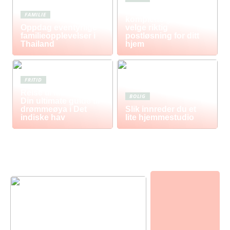
Postkasse: Den
FAMILIE
komplette guiden til å
Oppdag eventyrlige
velge riktig
familieopplevelser i
postløsning for ditt
Thailand
hjem
FRITID
Reise til Mauritius:
BOLIG
Din ultimate guide til
drømmeøya i Det
Slik innreder du et
indiske hav
lite hjemmestudio