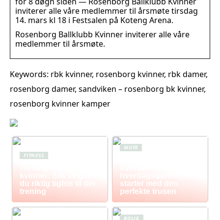
for 8 døgn siden — Rosenborg Ballklubb Kvinner
inviterer alle våre medlemmer til årsmøte tirsdag
14. mars kl 18 i Festsalen på Koteng Arena.
Rosenborg Ballklubb Kvinner inviterer alle våre
medlemmer til årsmøte.
Keywords: rbk kvinner, rosenborg kvinner, rbk damer,
rosenborg damer, sandviken – rosenborg bk kvinner,
rosenborg kvinner kamper
MOTE
FITNESS
Komfort i fokus –
Treningstights for
hvorfor
kvinner: Slik velger
hverdagsgarderoben
du riktig tights til din
starter med den
trening
perfekte trusen
BOLIG