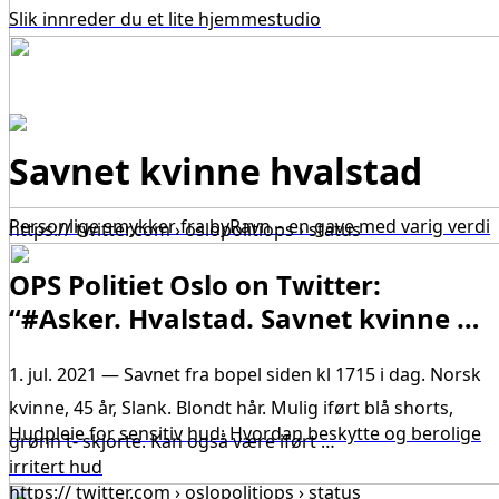
Slik innreder du et lite hjemmestudio
Savnet kvinne hvalstad
Personlige smykker fra byRavn – en gave med varig verdi
https:// twitter.com › oslopolitiops › status
OPS Politiet Oslo on Twitter:
“#Asker. Hvalstad. Savnet kvinne …
1. jul. 2021 — Savnet fra bopel siden kl 1715 i dag. Norsk
kvinne, 45 år, Slank. Blondt hår. Mulig iført blå shorts,
Hudpleie for sensitiv hud: Hvordan beskytte og berolige
grønn t- skjorte. Kan også være iført …
irritert hud
https:// twitter.com › oslopolitiops › status