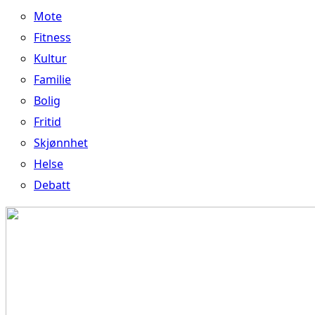
Mote
Fitness
Kultur
Familie
Bolig
Fritid
Skjønnhet
Helse
Debatt