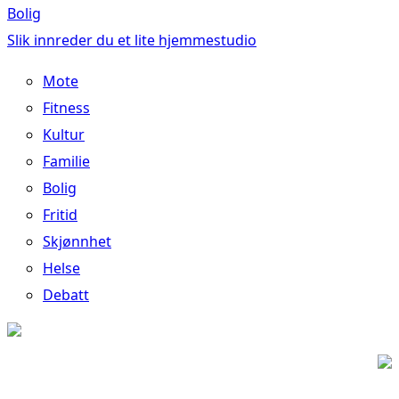
Bolig
Slik innreder du et lite hjemmestudio
Mote
Fitness
Kultur
Familie
Bolig
Fritid
Skjønnhet
Helse
Debatt