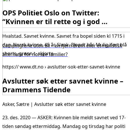
OPS Politiet Oslo on Twitter:
“Kvinnen er til rette og i god …
Hvalstad. Savnet kvinne. Savnet fra bopel siden kl 1715 i
dag. Norsk kvinne, 45 år, Slank. Blondt hår. Mulig iført blå
Campingferie uten bil – en fjern drøm eller et realistisk
shorts, grønn t- skjorte.
alternativ for norske familier?
https:// www.dt.no › avslutter-sok-etter-savnet-kvinne
Avslutter søk etter savnet kvinne –
Drammens Tidende
Asker, Sætre | Avslutter søk etter savnet kvinne
23. des. 2020 — ASKER: Kvinnen ble meldt savnet ved 17-
tiden søndag ettermiddag. Mandag og tirsdag har politi