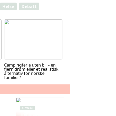
Helse
Debatt
Campingferie uten bil – en
fjern drøm eller et realistisk
alternativ for norske
familier?
FITNESS
Treningstights for