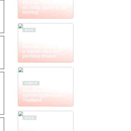
kvinner: Slik velger
du riktig tights til din
trening
MOTE
Komfort i fokus –
hvorfor
hverdagsgarderobe
n starter med den
perfekte trusen
FAMILIE
Oppdag eventyrlige
familieopplevelser i
Thailand
BOLIG
Postkasse: Den
komplette guiden til