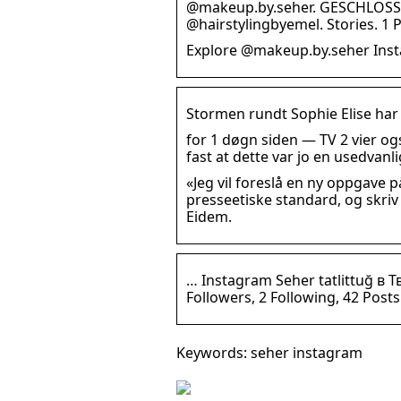
@makeup.by.seher. GESCHLOSSE
@hairstylingbyemel. Stories. 1 
Explore @makeup.by.seher Insta
Stormen rundt Sophie Elise har f
for 1 døgn siden — TV 2 vier og
fast at dette var jo en usedvanli
«Jeg vil foreslå en ny oppgave p
presseetiske standard, og skriv
Eidem.
… Instagram Seher tatlittuğ в Т
Followers, 2 Following, 42 Pos
Keywords: seher instagram