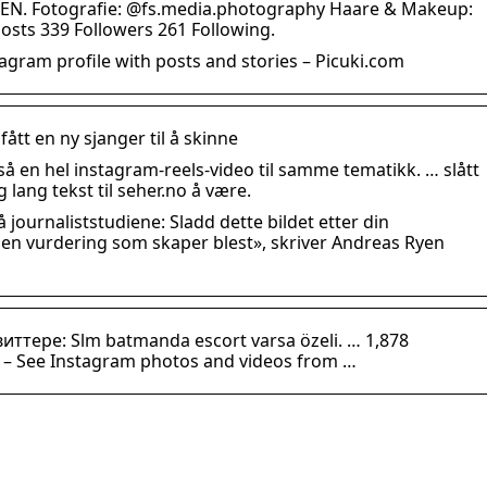
N. Fotografie: @fs.media.photography Haare & Makeup:
Posts 339 Followers 261 Following.
gram profile with posts and stories – Picuki.com
ått en ny sjanger til å skinne
så en hel instagram-reels-video til samme tematikk. … slått
g lang tekst til seher.no å være.
å journaliststudiene: Sladd dette bildet etter din
 en vurdering som skaper blest», skriver Andreas Ryen
виттере: Slm batmanda escort varsa özeli. … 1,878
ts – See Instagram photos and videos from …