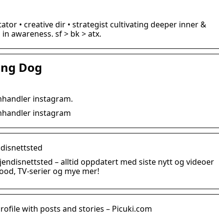
in awareness. sf > bk > atx.
ing Dog
mhandler instagram.
omhandler instagram
ndisnettsted
endisnettsted – alltid oppdatert med siste nytt og videoer
wood, TV-serier og mye mer!
file with posts and stories – Picuki.com