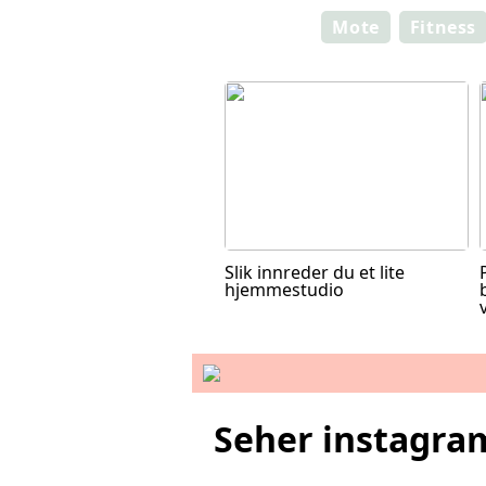
Mote
Fitness
Slik innreder du et lite
hjemmestudio
Seher instagra