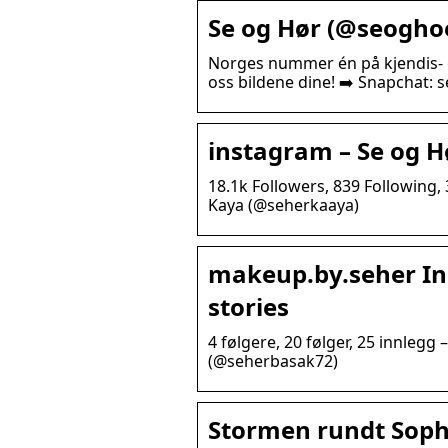
Se og Hør (@seoghoe
Norges nummer én på kjendis- o
oss bildene dine! ➡️ Snapchat: s
instagram – Se og H
18.1k Followers, 839 Following
Kaya (@seherkaaya)
makeup.by.seher In
stories
4 følgere, 20 følger, 25 innlegg
(@seherbasak72)
Stormen rundt Sophie