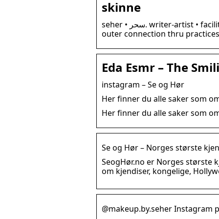
skinne
seher • سحر. writer-artist • facilitator • creative dir • strategist cultivating deeper inner &
outer connection thru practices 
Eda Esmr – The Smil
instagram – Se og Hør
Her finner du alle saker som o
Her finner du alle saker som 
Se og Hør – Norges største kje
SeogHør.no er Norges største kj
om kjendiser, kongelige, Holly
@makeup.by.seher Instagram pro