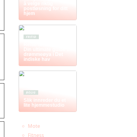
å velge riktig
postløsning for ditt
hjem
FRITID
Reise til Mauritius:
Din ultimate guide til
drømmeøya i Det
indiske hav
BOLIG
Slik innreder du et
lite hjemmestudio
Mote
Fitness