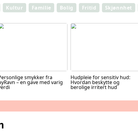
Kultur
Familie
Bolig
Fritid
Skjønnhet
Personlige smykker fra
Hudpleie for sensitiv hud:
byRavn – en gave med varig
Hvordan beskytte og
verdi
berolige irritert hud
m