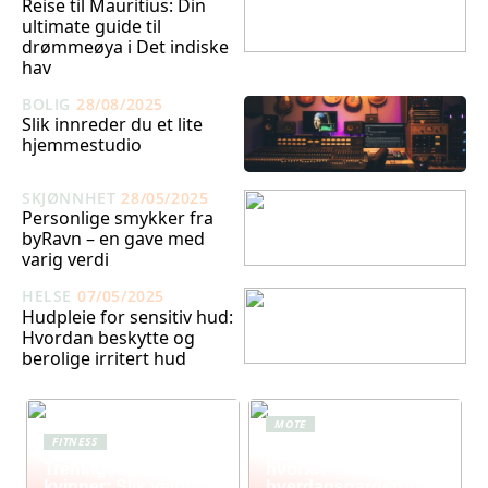
Reise til Mauritius: Din
ultimate guide til
drømmeøya i Det indiske
hav
BOLIG
28/08/2025
Slik innreder du et lite
hjemmestudio
SKJØNNHET
28/05/2025
Personlige smykker fra
byRavn – en gave med
varig verdi
HELSE
07/05/2025
Hudpleie for sensitiv hud:
Hvordan beskytte og
berolige irritert hud
MOTE
FITNESS
Komfort i fokus –
Treningstights for
hvorfor
kvinner: Slik velger
hverdagsgarderoben