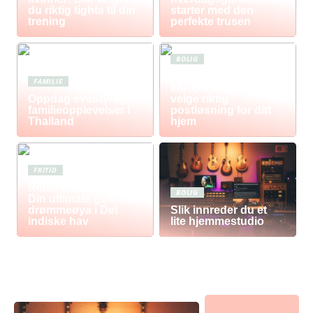
du riktig tights til din
starter med den
trening
perfekte trusen
BOLIG
Postkasse: Den
FAMILIE
komplette guiden til å
Oppdag eventyrlige
velge riktig
familieopplevelser i
postløsning for ditt
Thailand
hjem
FRITID
Reise til Mauritius:
BOLIG
Din ultimate guide til
drømmeøya i Det
Slik innreder du et
indiske hav
lite hjemmestudio