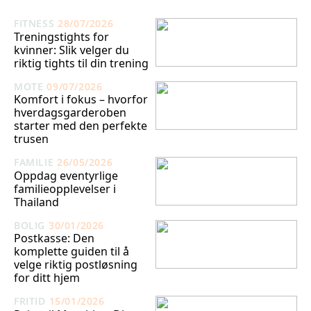
FITNESS
28/07/2026
Treningstights for
kvinner: Slik velger du
riktig tights til din trening
MOTE
09/07/2026
Komfort i fokus – hvorfor
hverdagsgarderoben
starter med den perfekte
trusen
FAMILIE
26/05/2026
Oppdag eventyrlige
familieopplevelser i
Thailand
BOLIG
30/01/2026
Postkasse: Den
komplette guiden til å
velge riktig postløsning
for ditt hjem
FRITID
15/01/2026