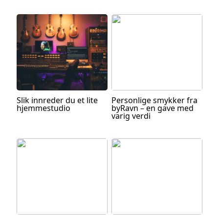
Slik innreder du et lite
Personlige smykker fra
hjemmestudio
byRavn – en gave med
varig verdi