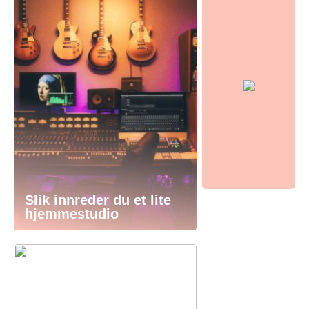
Slik innreder du et lite
hjemmestudio