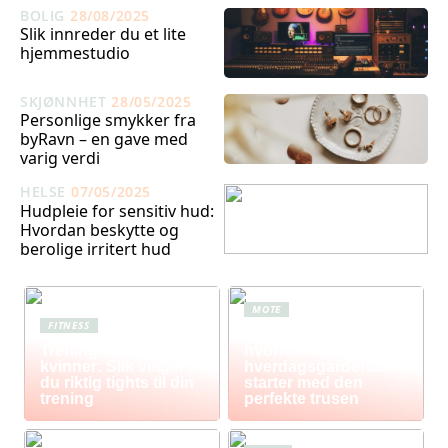
BOLIG
28/08/2025
Slik innreder du et lite
hjemmestudio
SKJØNNHET
28/05/2025
Personlige smykker fra
byRavn – en gave med
varig verdi
HELSE
07/05/2025
Hudpleie for sensitiv hud:
Hvordan beskytte og
berolige irritert hud
MOTE
FITNESS
Komfort i fokus –
Treningstights for
hvorfor
kvinner: Slik velger
hverdagsgarderoben
du riktig tights til din
starter med den
trening
perfekte trusen