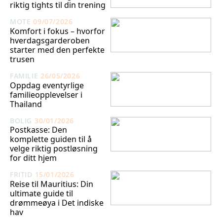
riktig tights til din trening
MOTE
09/07/2026
Komfort i fokus – hvorfor
hverdagsgarderoben
starter med den perfekte
trusen
FAMILIE
26/05/2026
Oppdag eventyrlige
familieopplevelser i
Thailand
BOLIG
30/01/2026
Postkasse: Den
komplette guiden til å
velge riktig postløsning
for ditt hjem
FRITID
15/01/2026
Reise til Mauritius: Din
ultimate guide til
drømmeøya i Det indiske
hav