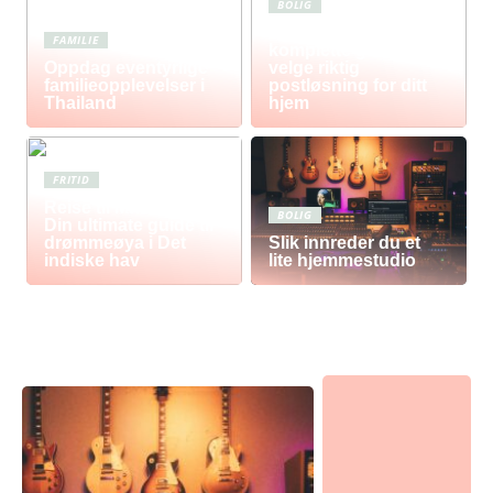
BOLIG
Postkasse: Den
FAMILIE
komplette guiden til å
Oppdag eventyrlige
velge riktig
familieopplevelser i
postløsning for ditt
Thailand
hjem
FRITID
Reise til Mauritius:
BOLIG
Din ultimate guide til
drømmeøya i Det
Slik innreder du et
indiske hav
lite hjemmestudio