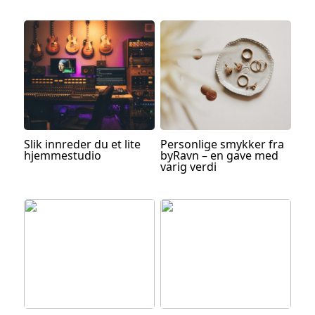
Slik innreder du et lite
Personlige smykker fra
hjemmestudio
byRavn – en gave med
varig verdi